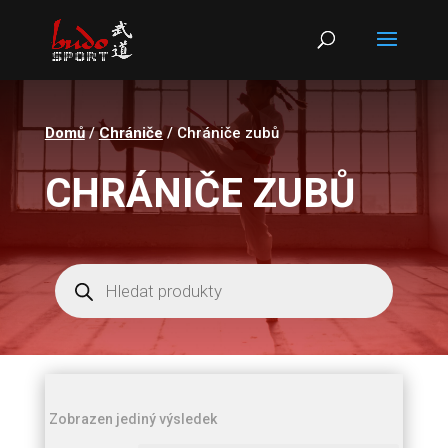
Products
search
Domů
/
Chrániče
/ Chrániče zubů
CHRÁNIČE ZUBŮ
Products
search
Zobrazen jediný výsledek