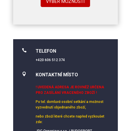
VÝBĚR MOŽNOSTÍ

TELEFON
+420 606 512 374

KONTAKTNÍ MÍSTO
! UVEDENÁ ADRESA JE ROVNĚŽ URČENA
PRO ZASÍLÁNÍ VRACENÉHO ZBOŽÍ !
Po tel. domluvě osobní setkání
a možnost
vyzvednutí objednaného zboží,
nebo zboží které chcete napřed vyzkoušet
zde:
JDC Organizer s.r.o. / BUDOSPORT