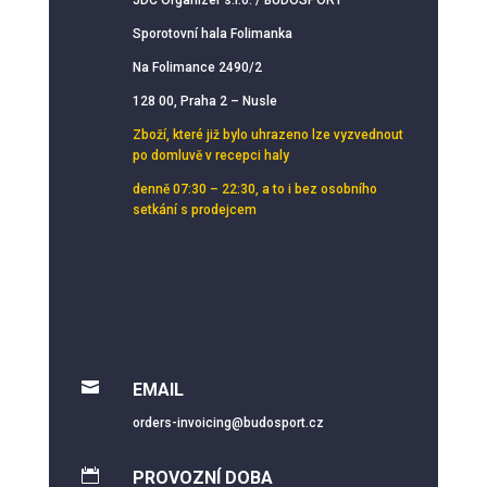
Sporotovní hala Folimanka
Na Folimance 2490/2
128 00, Praha 2 – Nusle
Zboží, které již bylo uhrazeno lze vyzvednout
po domluvě v recepci haly
denně 07:30 – 22:30, a to i bez osobního
setkání s prodejcem

EMAIL
orders-invoicing@budosport.cz

PROVOZNÍ DOBA