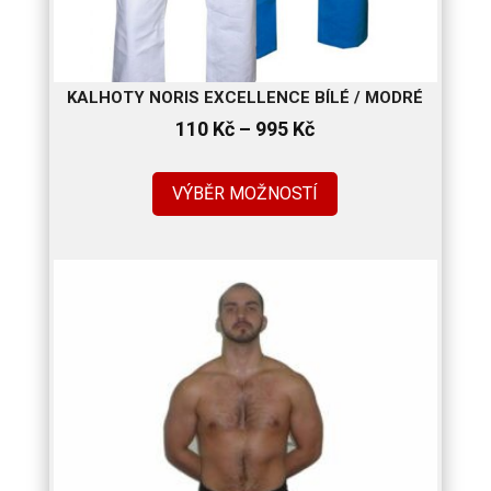
KALHOTY NORIS EXCELLENCE BÍLÉ / MODRÉ
Rozpětí
110
Kč
–
995
Kč
cen:
110 Kč
VÝBĚR MOŽNOSTÍ
až
995 Kč