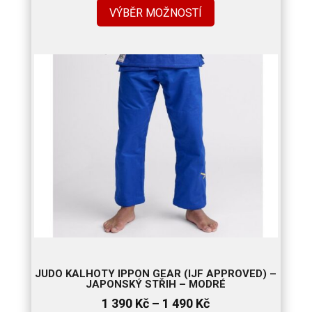
VÝBĚR MOŽNOSTÍ
JUDO KALHOTY IPPON GEAR (IJF APPROVED) –
JAPONSKÝ STŘIH – MODRÉ
Rozpětí
1 390
Kč
–
1 490
Kč