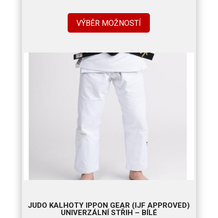
cen:
1
VÝBĚR MOŽNOSTÍ
390 Kč
až
1
490 Kč
JUDO KALHOTY IPPON GEAR (IJF APPROVED)
UNIVERZÁLNÍ STŘIH – BÍLÉ