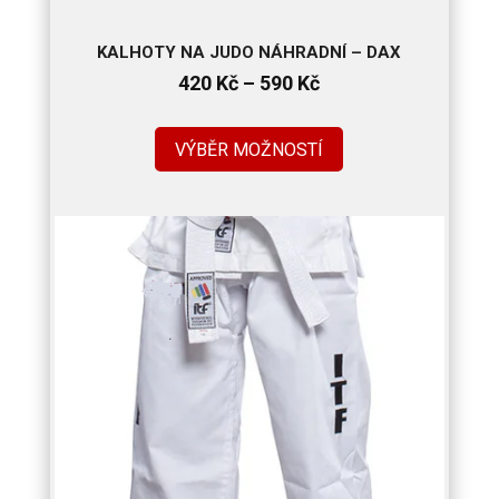
KALHOTY NA JUDO NÁHRADNÍ – DAX
Rozpětí
420
Kč
–
590
Kč
cen:
420 Kč
VÝBĚR MOŽNOSTÍ
až
590 Kč