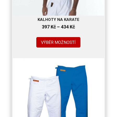
KALHOTY NA KARATE
Rozpětí
397
Kč
–
434
Kč
cen:
397 Kč
VÝBĚR MOŽNOSTÍ
až
434 Kč