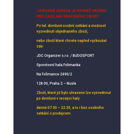
! UVEDENÁ ADRESA JE ROVNĚŽ URČENA
PRO ZASÍLÁNÍ VRACENÉHO ZBOŽÍ !
Po tel. domluvě osobní setkání
a možnost
vyzvednutí objednaného zboží,
nebo zboží které chcete napřed vyzkoušet
zde:
JDC Organizer s.r.o. / BUDOSPORT
Sporotovní hala Folimanka
Na Folimance 2490/2
128 00, Praha 2 – Nusle
Zboží, které již bylo uhrazeno lze vyzvednout
po domluvě v recepci haly
denně 07:30 – 22:30, a to i bez osobního
setkání s prodejcem