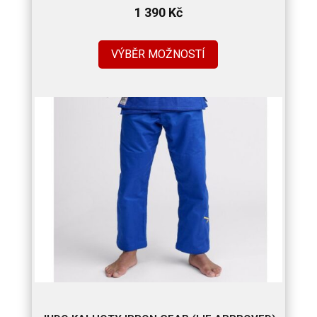
1 390
Kč
VÝBĚR MOŽNOSTÍ