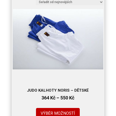
nejnovějších
JUDO KALHOTY NORIS – DĚTSKÉ
Rozpětí
364
Kč
–
550
Kč
cen:
364 Kč
VÝBĚR MOŽNOSTÍ