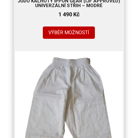
JUDO KALHOTY IPPON GEAR (IJF APPROVED)
UNIVERZÁLNÍ STŘIH – MODRÉ
1 490
Kč
VÝBĚR MOŽNOSTÍ