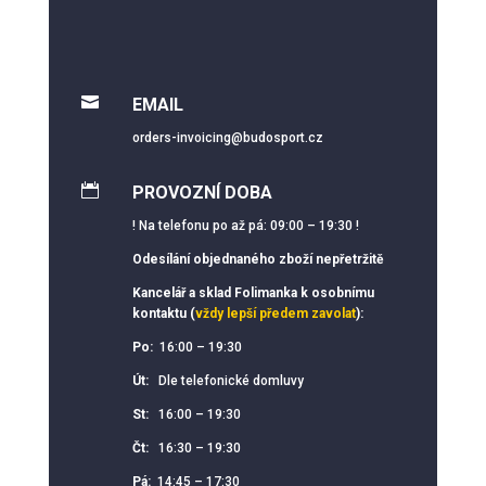

EMAIL
orders-invoicing@budosport.cz

PROVOZNÍ DOBA
! Na telefonu po až pá: 09:00 – 19:30 !
Odesílání objednaného zboží nepřetržitě
Kancelář a sklad Folimanka k osobnímu
kontaktu (
vždy lepší předem zavolat
):
Po:
16:00 – 19:30
Út:
Dle telefonické domluvy
St:
16:00 – 19:30
Čt:
16:30 – 19:30
Pá:
14:45 – 17:30