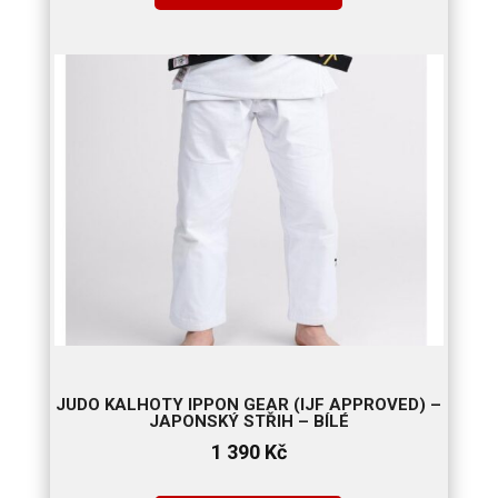
až
550 Kč
JUDO KALHOTY IPPON GEAR (IJF APPROVED) –
JAPONSKÝ STŘIH – BÍLÉ
1 390
Kč