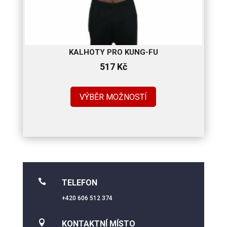
KALHOTY PRO KUNG-FU
517
Kč
VÝBĚR MOŽNOSTÍ

TELEFON
+420 606 512 374

KONTAKTNÍ MÍSTO