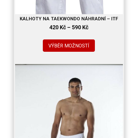
KALHOTY NA TAEKWONDO NÁHRADNÍ – ITF
Rozpětí
420
Kč
–
590
Kč
cen:
420 Kč
VÝBĚR MOŽNOSTÍ
až
590 Kč