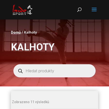
Products
search
Domů
/ Kalhoty
KALHOTY
Products
search
Seřazeno
Zobrazeno 11 výsledků
od