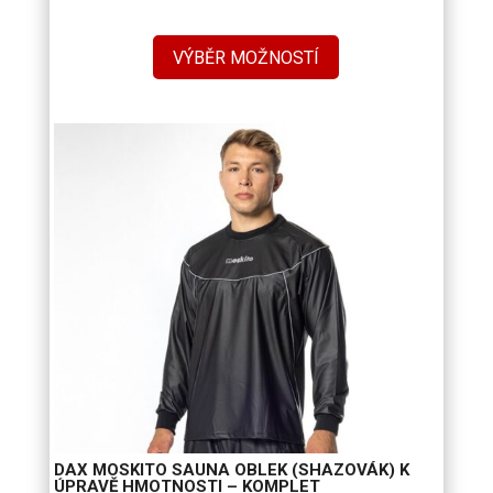
cen:
710 Kč
VÝBĚR MOŽNOSTÍ
až
1
200 Kč
DAX MOSKITO SAUNA OBLEK (SHAZOVÁK) K
ÚPRAVĚ HMOTNOSTI – KOMPLET