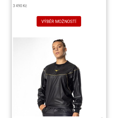
3 490
Kč
VÝBĚR MOŽNOSTÍ