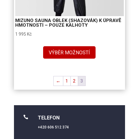
MIZUNO SAUNA OBLEK (SHAZOVÁK) K ÚPRAVĚ
HMOTNOSTI – POUZE KALHOTY
1 995
Kč
VÝBĚR MOŽNOSTÍ
←
1
2
3

TELEFON
+420 606 512 374