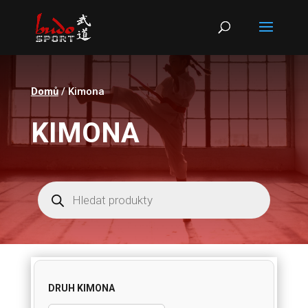
Products
search
Domů
/ Kimona
KIMONA
Products
search
DRUH KIMONA