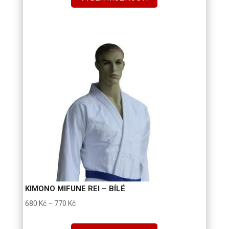
KIMONO MIFUNE REI – BÍLÉ
Rozpětí
680
Kč
–
770
Kč
cen: