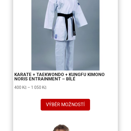
KARATE + TAEKWONDO + KUNGFU KIMONO
NORIS ENTRAINMENT – BÍLÉ
Rozpětí
400
Kč
–
1 050
Kč
cen:
400 Kč
VÝBĚR MOŽNOSTÍ
až
1
050 Kč