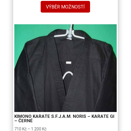
VÝBĚR MOŽNOSTÍ
KIMONO KARATE S.F.J.A.M. NORIS – KARATE GI
– ČERNÉ
Rozpětí
710
Kč
–
1 200
Kč