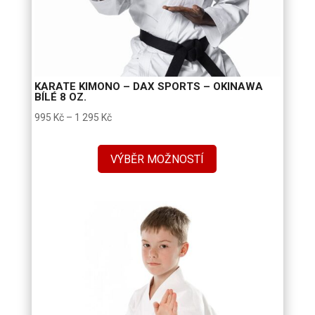
KARATE KIMONO – DAX SPORTS – OKINAWA
BÍLÉ 8 OZ.
Rozpětí
995
Kč
–
1 295
Kč
cen:
995 Kč
VÝBĚR MOŽNOSTÍ
až
1
295 Kč