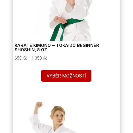
KARATE KIMONO – TOKAIDO BEGINNER
SHOSHIN, 8 OZ.
Rozpětí
650
Kč
–
1 050
Kč
cen:
650 Kč
VÝBĚR MOŽNOSTÍ
až
1
050 Kč