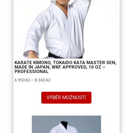
KARATE KIMONO, TOKAIDO KATA MASTER SEN,
MADE IN JAPAN, WKF APPROVED, 10 OZ –
PROFESSIONAL
Rozpětí
6 950
Kč
–
8 340
Kč
cen:
6
VÝBĚR MOŽNOSTÍ
950 Kč
až
8
340 Kč