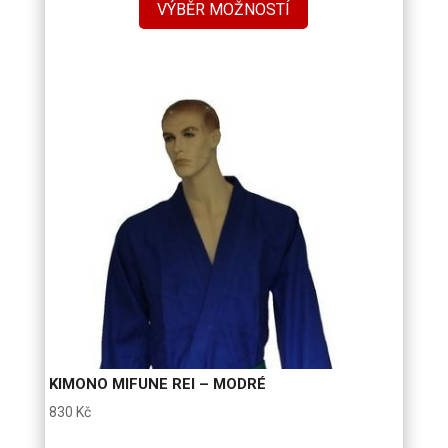
680 Kč
VÝBĚR MOŽNOSTÍ
až
770 Kč
KIMONO MIFUNE REI – MODRÉ
830
Kč