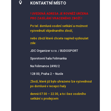

KONTAKTNÍ MÍSTO
! UVEDENÁ ADRESA JE ROVNĚŽ URČENA
PRO ZASÍLÁNÍ VRACENÉHO ZBOŽÍ !
Po tel. domluvě osobní setkání
a možnost
vyzvednutí objednaného zboží,
nebo zboží které chcete napřed vyzkoušet
zde:
JDC Organizer s.r.o. / BUDOSPORT
Sporotovní hala Folimanka
Na Folimance 2490/2
128 00, Praha 2 – Nusle
Zboží, které již bylo uhrazeno lze vyzvednout
po domluvě v recepci haly
denně 07:30 – 22:30, a to i bez osobního
setkání s prodejcem