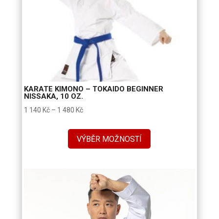
KARATE KIMONO – TOKAIDO BEGINNER
NISSAKA, 10 OZ.
Rozpětí
1 140
Kč
–
1 480
Kč
cen:
1
VÝBĚR MOŽNOSTÍ
140 Kč
až
1
480 Kč