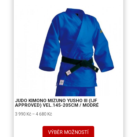
4
380 Kč
JUDO KIMONO MIZUNO YUSHO III (IJF
APPROVED) VEL.145-205CM / MODRÉ
Rozpětí
3 990
Kč
–
4 680
Kč
cen:
3
VÝBĚR MOŽNOSTÍ