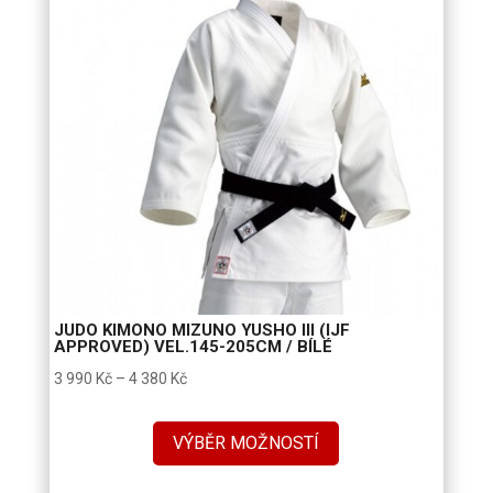
750 Kč
JUDO KIMONO MIZUNO YUSHO III (IJF
APPROVED) VEL.145-205CM / BÍLÉ
Rozpětí
3 990
Kč
–
4 380
Kč
cen:
3
VÝBĚR MOŽNOSTÍ
990 Kč
až