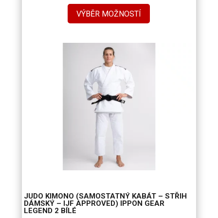
4
VÝBĚR MOŽNOSTÍ
210 Kč
až
4
820 Kč
JUDO KIMONO (SAMOSTATNÝ KABÁT – STŘIH
DÁMSKÝ – IJF APPROVED) IPPON GEAR
LEGEND 2 BÍLÉ