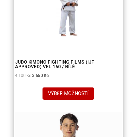
JUDO KIMONO FIGHTING FILMS (IJF
APPROVED) VEL.160 / BÍLÉ
Původní
Aktuální
4 100
Kč
3 650
Kč
cena
cena
byla:
je:
VÝBĚR MOŽNOSTÍ
4
3
100 Kč.
650 Kč.