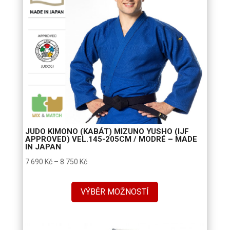
JUDO KIMONO (KABÁT) MIZUNO YUSHO (IJF
APPROVED) VEL.145-205CM / MODRÉ – MADE
IN JAPAN
Rozpětí
7 690
Kč
–
8 750
Kč
cen:
7
VÝBĚR MOŽNOSTÍ
690 Kč
až
8