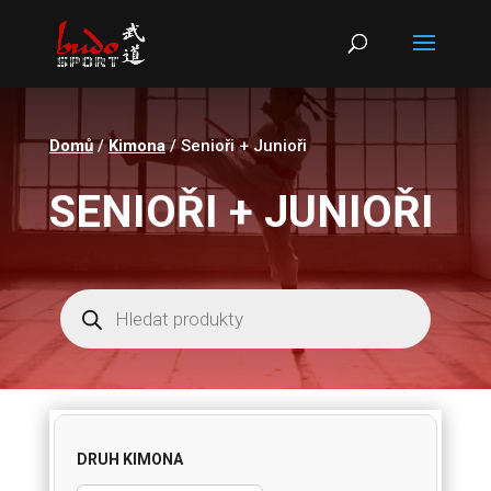
Products
search
Domů
/
Kimona
/ Senioři + Junioři
SENIOŘI + JUNIOŘI
Products
search
DRUH KIMONA