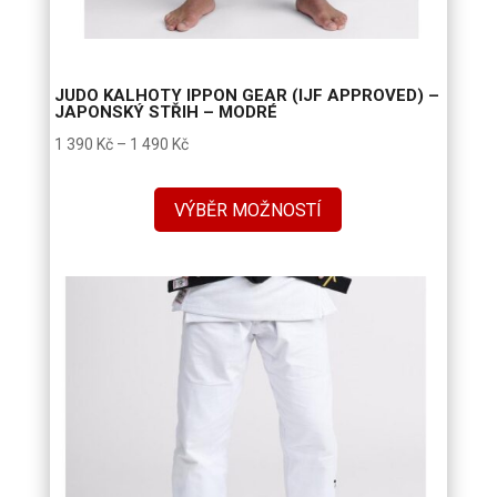
JUDO KALHOTY IPPON GEAR (IJF APPROVED) –
JAPONSKÝ STŘIH – MODRÉ
Rozpětí
1 390
Kč
–
1 490
Kč
cen:
1
VÝBĚR MOŽNOSTÍ
390 Kč
až
1
490 Kč