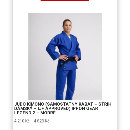
990 Kč
až
4
680 Kč
JUDO KIMONO (SAMOSTATNÝ KABÁT – STŘIH
DÁMSKÝ – IJF APPROVED) IPPON GEAR
LEGEND 2 – MODRÉ
Rozpětí
4 210
Kč
–
4 820
Kč
cen: