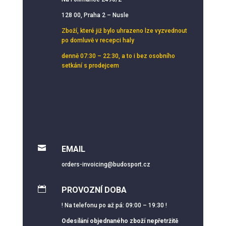
128 00, Praha 2 – Nusle
Zboží, které již bylo uhrazeno lze vyzvednout
po domluvě v recepci haly
denně 07:30 – 22:30, a to i bez osobního
setkání s prodejcem

EMAIL
orders-invoicing@budosport.cz

PROVOZNÍ DOBA
! Na telefonu po až pá: 09:00 – 19:30 !
Odesílání objednaného zboží nepřetržitě