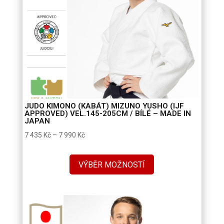
JUDO KIMONO (KABÁT) MIZUNO YUSHO (IJF
APPROVED) VEL.145-205CM / BÍLÉ – MADE IN
JAPAN
Rozpětí
7 435
Kč
–
7 990
Kč
cen:
7
VÝBĚR MOŽNOSTÍ
435 Kč
až
7
990 Kč