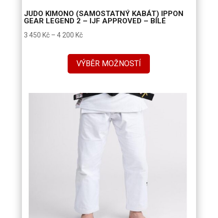
JUDO KIMONO (SAMOSTATNÝ KABÁT) IPPON
GEAR LEGEND 2 – IJF APPROVED – BÍLÉ
Rozpětí
3 450
Kč
–
4 200
Kč
cen:
3
VÝBĚR MOŽNOSTÍ
450 Kč
až
4
200 Kč