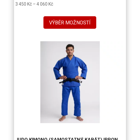
Rozpětí
3 450
Kč
–
4 060
Kč
cen:
3
VÝBĚR MOŽNOSTÍ
450 Kč
až
4
060 Kč
JUDO KIMONO (SAMOSTATNÝ KABÁT) IPPON