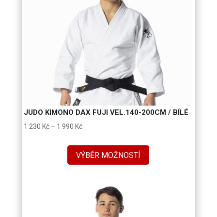
JUDO KIMONO DAX FUJI VEL.140-200CM / BÍLÉ
Rozpětí
1 230
Kč
–
1 990
Kč
cen:
1
VÝBĚR MOŽNOSTÍ
230 Kč
až
1
990 Kč