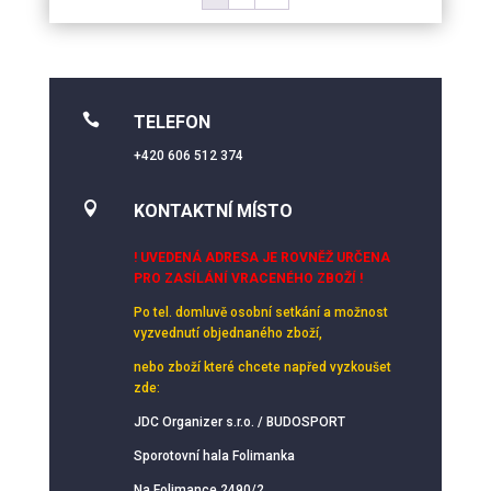

TELEFON
+420 606 512 374

KONTAKTNÍ MÍSTO
! UVEDENÁ ADRESA JE ROVNĚŽ URČENA
PRO ZASÍLÁNÍ VRACENÉHO ZBOŽÍ !
Po tel. domluvě osobní setkání
a možnost
vyzvednutí objednaného zboží,
nebo zboží které chcete napřed vyzkoušet
zde:
JDC Organizer s.r.o. / BUDOSPORT
Sporotovní hala Folimanka
Na Folimance 2490/2