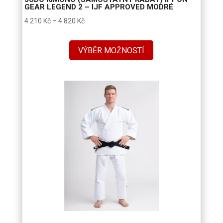
GEAR LEGEND 2 – IJF APPROVED MODRÉ
Rozpětí
4 210
Kč
–
4 820
Kč
cen:
4
VÝBĚR MOŽNOSTÍ
210 Kč
až
4
820 Kč