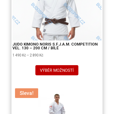
JUDO KIMONO NORIS S.F.J.A.M. COMPETITION
VEL. 130 – 200 CM / BÍLÉ
Rozpětí
1 490
Kč
–
2 890
Kč
cen:
1
VÝBĚR MOŽNOSTÍ
490 Kč
až
2
Sleva!
890 Kč