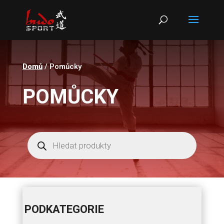
Products
search
Domů
/ Pomůcky
POMŮCKY
Products
search
PODKATEGORIE