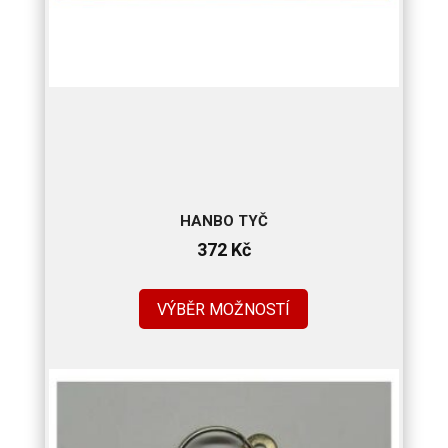
HANBO TYČ
372
Kč
VÝBĚR MOŽNOSTÍ