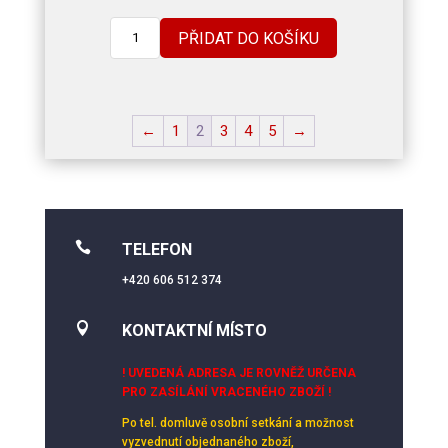
PŘIDAT DO KOŠÍKU
←
1
2
3
4
5
→

TELEFON
+420 606 512 374

KONTAKTNÍ MÍSTO
! UVEDENÁ ADRESA JE ROVNĚŽ URČENA
PRO ZASÍLÁNÍ VRACENÉHO ZBOŽÍ !
Po tel. domluvě osobní setkání
a možnost
vyzvednutí objednaného zboží,