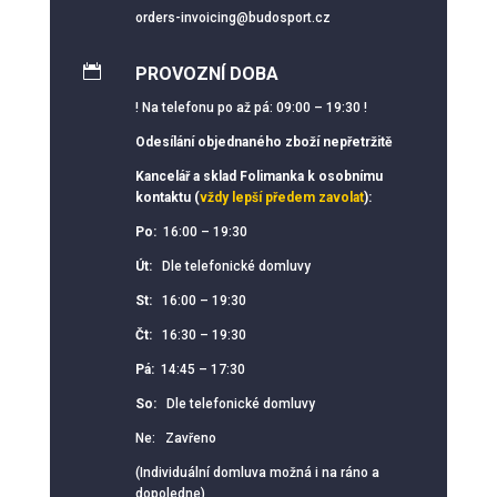
orders-invoicing@budosport.cz

PROVOZNÍ DOBA
! Na telefonu po až pá: 09:00 – 19:30 !
Odesílání objednaného zboží nepřetržitě
Kancelář a sklad Folimanka k osobnímu
kontaktu (
vždy lepší předem zavolat
):
Po:
16:00 – 19:30
Út:
Dle telefonické domluvy
St:
16:00 – 19:30
Čt:
16:30 – 19:30
Pá:
14:45 – 17:30
So:
Dle telefonické domluvy
Ne: Zavřeno
(Individuální domluva možná i na ráno a
dopoledne)