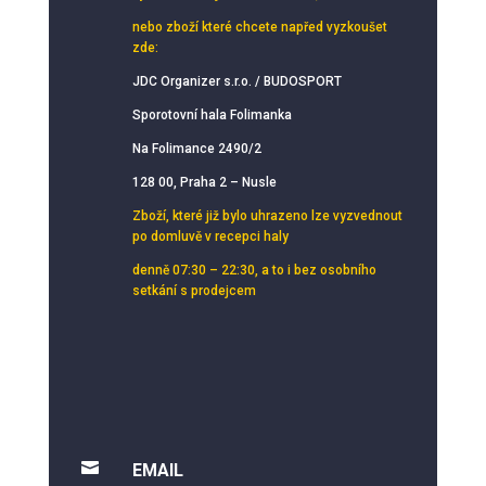
nebo zboží které chcete napřed vyzkoušet
zde:
JDC Organizer s.r.o. / BUDOSPORT
Sporotovní hala Folimanka
Na Folimance 2490/2
128 00, Praha 2 – Nusle
Zboží, které již bylo uhrazeno lze vyzvednout
po domluvě v recepci haly
denně 07:30 – 22:30, a to i bez osobního
setkání s prodejcem

EMAIL