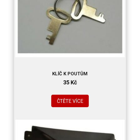
KLÍČ K POUTŮM
35
Kč
ČTĚTE VÍCE