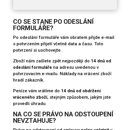
CO SE STANE PO ODESLÁNÍ
FORMULÁŘE?
Po odeslání formuláře vám obratem přijde e-mail
s potvrzením přijetí včetně data a času. Toto
potvrzení si uschovejte.
Zboží nám zašlete zpět nejpozději do
14 dnů od
odeslání formuláře
na adresu uvedenou v
potvrzovacím e-mailu. Náklady na vrácení zboží
hradí zákazník.
Peníze vám vrátíme do
14 dnů od obdržení
vráceného zboží
, stejným způsobem, jakým jste
provedli úhradu.
NA CO SE PRÁVO NA ODSTOUPENÍ
NEVZTAHUJE?
Právo na odstoupení od smlouvy
nelze uplatnit
v