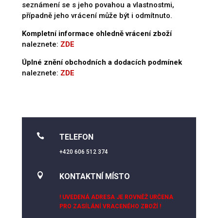
seznámení se s jeho povahou a vlastnostmi,
případně jeho vrácení může být i odmítnuto.
Kompletní informace
ohledně vrácení zboží
naleznete:
ZDE
Úplné znění obchodních a dodacích podmínek
naleznete:
ZDE

TELEFON
+420 606 512 374

KONTAKTNÍ MÍSTO
! UVEDENÁ ADRESA JE ROVNĚŽ URČENA
PRO ZASÍLÁNÍ VRACENÉHO ZBOŽÍ !