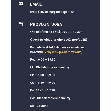

EMAIL
orders-invoicing@budosport.cz

PROVOZNÍ DOBA
! Na telefonu po až pá: 09:00 – 19:30 !
Odesílání objednaného zboží nepřetržitě
Kancelář a sklad Folimanka k osobnímu
kontaktu (
vždy lepší předem zavolat
):
Po:
16:00 – 19:30
Út:
Dle telefonické domluvy
St:
16:00 – 19:30
Čt:
16:30 – 19:30
Pá:
14:45 – 17:30
So:
Dle telefonické domluvy
Ne: Zavřeno