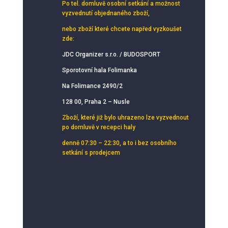
Po tel. domluvě osobní setkání
a možnost
vyzvednutí objednaného zboží,
nebo zboží které chcete napřed vyzkoušet
zde:
JDC Organizer s.r.o. / BUDOSPORT
Sporotovní hala Folimanka
Na Folimance 2490/2
128 00, Praha 2 – Nusle
Zboží, které již bylo uhrazeno lze vyzvednout
po domluvě v recepci haly
denně 07:30 – 22:30, a to i bez osobního
setkání s prodejcem