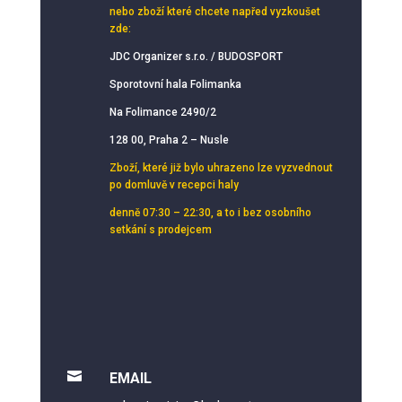
nebo zboží které chcete napřed vyzkoušet
zde:
JDC Organizer s.r.o. / BUDOSPORT
Sporotovní hala Folimanka
Na Folimance 2490/2
128 00, Praha 2 – Nusle
Zboží, které již bylo uhrazeno lze vyzvednout
po domluvě v recepci haly
denně 07:30 – 22:30, a to i bez osobního
setkání s prodejcem

EMAIL