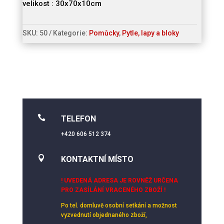
velikost : 30x70x10cm
SKU:
50
Kategorie:
Pomůcky
,
Pytle, lapy a bloky

TELEFON
+420 606 512 374

KONTAKTNÍ MÍSTO
! UVEDENÁ ADRESA JE ROVNĚŽ URČENA
PRO ZASÍLÁNÍ VRACENÉHO ZBOŽÍ !
Po tel. domluvě osobní setkání
a možnost
vyzvednutí objednaného zboží,