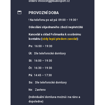
orders-invoicing@budosport.cz

PROVOZNÍ DOBA
! Na telefonu po až pá: 09:00 – 19:30 !
Odesílání objednaného zboží nepřetržitě
Kancelář a sklad Folimanka k osobnímu
kontaktu (
vždy lepší předem zavolat
):
Po:
16:00 – 19:30
Út:
Dle telefonické domluvy
St:
16:00 – 19:30
Čt:
16:30 – 19:30
Pá:
14:45 – 17:30
So:
Dle telefonické domluvy
Ne: Zavřeno
(Individuální domluva možná i na ráno a
dopoledne)