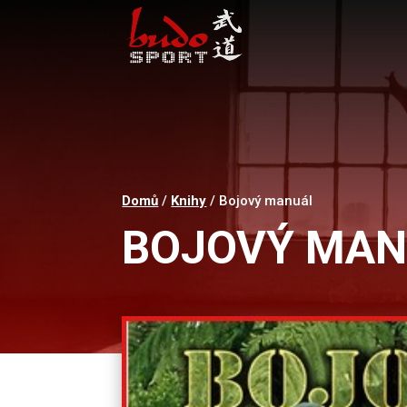
Domů
/
Knihy
/ Bojový manuál
BOJOVÝ MAN