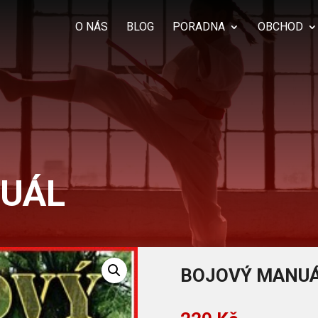
Products
search
O NÁS
BLOG
PORADNA
OBCHOD
UÁL
BOJOVÝ MANU