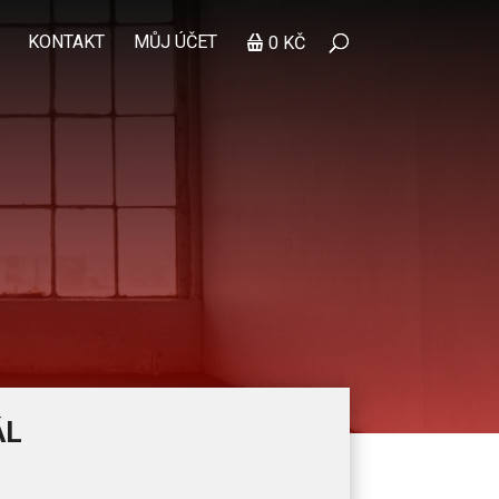
KONTAKT
MŮJ ÚČET
0 KČ
ÁL