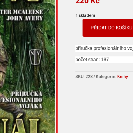
220
Kč
1 skladem
PŘIDAT DO KOŠÍKU
Bojový
manuál
množství
příručka profesionálního vo
počet stran: 187
SKU:
228
Kategorie:
Knihy