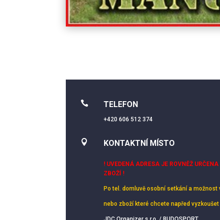

TELEFON
+420 606 512 374

KONTAKTNÍ MÍSTO
! UVEDENÁ ADRESA JE ROVNĚŽ URČENA
ZBOŽÍ !
Po tel. domluvě osobní setkání
a možnost 
nebo zboží které chcete napřed vyzkoušet
JDC Organizer s.r.o. / BUDOSPORT