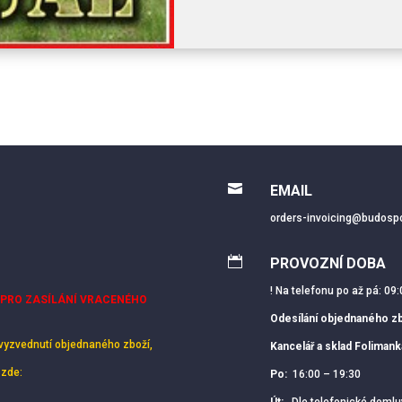

EMAIL
orders-invoicing@budospo

PROVOZNÍ DOBA
! Na telefonu po až pá: 09:
 PRO ZASÍLÁNÍ VRACENÉHO
Odesílání objednaného zb
vyzvednutí objednaného zboží,
Kancelář a sklad Foliman
 zde:
Po:
16:00 – 19:30
Út:
Dle telefonické domlu