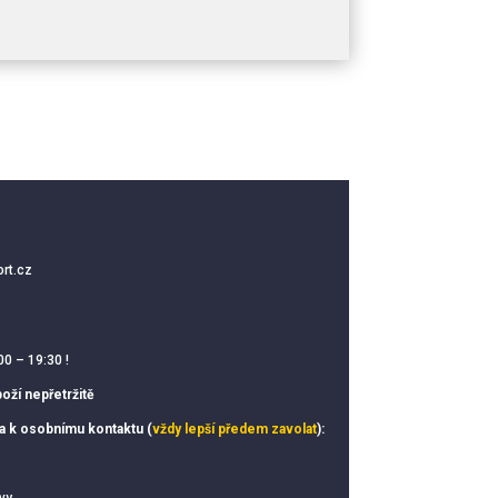
rt.cz
00 – 19:30 !
oží nepřetržitě
ka k osobnímu kontaktu (
vždy lepší předem zavolat
):
vy