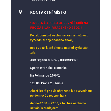
+420 606 512 374

KONTAKTNÍ MÍSTO
! UVEDENÁ ADRESA JE ROVNĚŽ URČENA
PRO ZASÍLÁNÍ VRACENÉHO ZBOŽÍ !
Po tel. domluvě osobní setkání
a možnost
vyzvednutí objednaného zboží,
nebo zboží které chcete napřed vyzkoušet
zde:
JDC Organizer s.r.o. / BUDOSPORT
Sporotovní hala Folimanka
Na Folimance 2490/2
128 00, Praha 2 – Nusle
Zboží, které již bylo uhrazeno lze vyzvednout
po domluvě v recepci haly
denně 07:30 – 22:30, a to i bez osobního
setkání s prodejcem