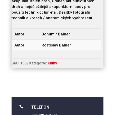
akupunkturních drah, Průběh akupunkturních
drah a nejdůležitější akupunkturní body pro
použití technik čchin-na , Desítky fotografií
technik a kreseb / anatomických vyobrazení
Autor
Bohumír Balner
Autor
Rostislav Balner
SKU:
168
Kategorie:
Knihy

TELEFON