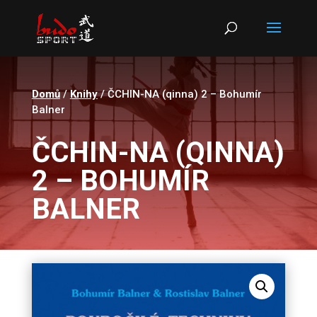
Products
search
Domů
/
Knihy
/ ČCHIN-NA (qinna) 2 – Bohumír
Balner
ČCHIN-NA (QINNA)
2 – BOHUMÍR
BALNER