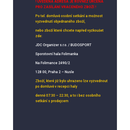
! UVEDENÁ ADRESA JE ROVNĚŽ URČENA
PRO ZASÍLÁNÍ VRACENÉHO ZBOŽÍ !
Po tel. domluvě osobní setkání
a možnost
vyzvednutí objednaného zboží,
nebo zboží které chcete napřed vyzkoušet
zde:
JDC Organizer s.r.o. / BUDOSPORT
Sporotovní hala Folimanka
Na Folimance 2490/2
128 00, Praha 2 – Nusle
Zboží, které již bylo uhrazeno lze vyzvednout
po domluvě v recepci haly
denně 07:30 – 22:30, a to i bez osobního
setkání s prodejcem