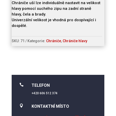
Chrániče uší lze individuálně nastavit na velikost
hlavy pomocí suchého zipu na zadní straně
hlavy, čela a brady.
Univerzální velikost je vhodná pro dospívající i
dospělé.
SKU:
71
Kategorie:
Chrániče
,
Chrániče hlavy

TELEFON
+420 606 512 374

KONTAKTNÍ MÍSTO