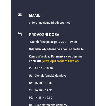

EMAIL
orders-invoicing@budosport.cz

PROVOZNÍ DOBA
! Na telefonu po až pá: 09:00 – 19:30 !
Odesílání objednaného zboží nepřetržitě
Kancelář a sklad Folimanka k osobnímu
kontaktu (
vždy lepší předem zavolat
):
Po:
16:00 – 19:30
Út:
Dle telefonické domluvy
St:
16:00 – 19:30
Čt:
16:30 – 19:30
Pá:
14:45 – 17:30
So:
Dle telefonické domluvy