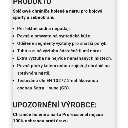
PRODUKTU
Špičkové chrániče holeně a nártu pro bojové
sporty a sebeobranu
Perfektně sedí a nepadají.
Pevná a omyvatelná syntetická kůže.
Odělené segmenty výztuhy pro snazší pohyb.
Tuhá a silná výztuha částečně tlumí náraz..
Extra výztuha na nejvíce namáhaných místech.
Pevné pásky kolem nohou zajisťují chránič na
správném místě.
Testováno dle EN 13277:2 notifikovanou
osobou Satra House (GB).
UPOZORNĚNÍ VÝROBCE:
Chrániče holeně a nártu Professional nejsou
100% ochranou proti úrazu.