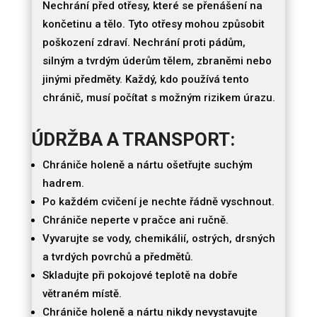
Nechrání před otřesy, které se přenášení na
končetinu a tělo. Tyto otřesy mohou způsobit
poškození zdraví. Nechrání proti pádům,
silným a tvrdým úderům tělem, zbraněmi nebo
jinými předměty. Každý, kdo používá tento
chránič, musí počítat s možným rizikem úrazu.
ÚDRŽBA A TRANSPORT:
Chrániče holeně a nártu ošetřujte suchým
hadrem.
Po každém cvičení je nechte řádně vyschnout.
Chrániče neperte v pračce ani ručně.
Vyvarujte se vody, chemikálií, ostrých, drsných
a tvrdých povrchů a předmětů.
Skladujte při pokojové teplotě na dobře
větraném místě.
Chrániče holeně a nártu nikdy nevystavujte