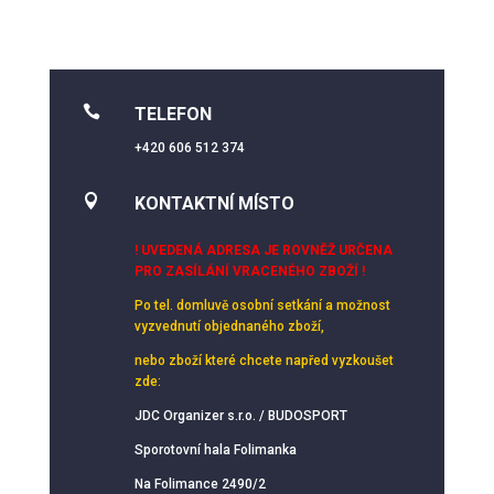

TELEFON
+420 606 512 374

KONTAKTNÍ MÍSTO
! UVEDENÁ ADRESA JE ROVNĚŽ URČENA
PRO ZASÍLÁNÍ VRACENÉHO ZBOŽÍ !
Po tel. domluvě osobní setkání
a možnost
vyzvednutí objednaného zboží,
nebo zboží které chcete napřed vyzkoušet
zde:
JDC Organizer s.r.o. / BUDOSPORT
Sporotovní hala Folimanka
Na Folimance 2490/2