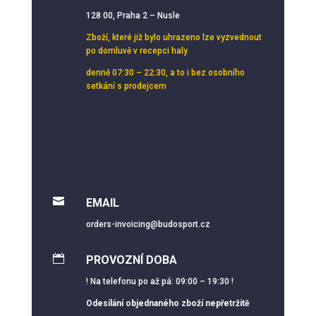
128 00, Praha 2 – Nusle
Zboží, které již bylo uhrazeno lze vyzvednout
po domluvě v recepci haly
denně 07:30 – 22:30, a to i bez osobního
setkání s prodejcem

EMAIL
orders-invoicing@budosport.cz

PROVOZNÍ DOBA
! Na telefonu po až pá: 09:00 – 19:30 !
Odesílání objednaného zboží nepřetržitě