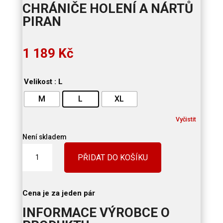
CHRÁNIČE HOLENÍ A NÁRTŮ
PIRAN
1 189
Kč
Velikost
: L
M
L
XL
Vyčistit
Není skladem
Chrániče
PŘIDAT DO KOŠÍKU
holení
a
nártů
PIRAN
Cena je za jeden pár
množství
INFORMACE VÝROBCE O