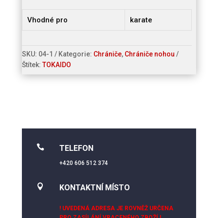
Vhodné pro
karate
SKU:
04-1
Kategorie:
Chrániče
,
Chrániče nohou
Štítek:
TOKAIDO

TELEFON
+420 606 512 374

KONTAKTNÍ MÍSTO
! UVEDENÁ ADRESA JE ROVNĚŽ URČENA
PRO ZASÍLÁNÍ VRACENÉHO ZBOŽÍ !