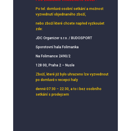
Po tel. domluvě osobní setkání
a možnost
vyzvednutí objednaného zboží,
nebo zboží které chcete napřed vyzkoušet
zde:
JDC Organizer s.r.o. / BUDOSPORT
Sporotovní hala Folimanka
Na Folimance 2490/2
128 00, Praha 2 – Nusle
Zboží, které již bylo uhrazeno lze vyzvednout
po domluvě v recepci haly
denně 07:30 – 22:30, a to i bez osobního
setkání s prodejcem