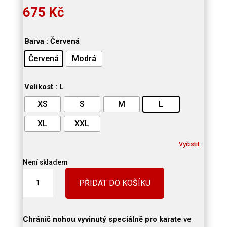
675
Kč
Barva
: Červená
Červená
Modrá
Velikost
: L
XS
S
M
L
XL
XXL
Vyčistit
Není skladem
TOKAIDO
PŘIDAT DO KOŠÍKU
-
Chrániče
holení
-
Chránič nohou vyvinutý speciálně pro karate
ve