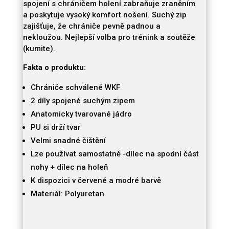
KARATE
spojení s chráničem holení zabraňuje zraněním
SHIN
a poskytuje vysoký komfort nošení.
Suchý zip
-
zajišťuje, že chrániče pevně padnou a
WKF
nekloužou.
Nejlepší volba pro trénink a soutěže
množství
(kumite).
Fakta o produktu:
Chrániče schválené WKF
2 díly spojené suchým zipem
Anatomicky tvarované jádro
PU si drží tvar
Velmi snadné čištění
Lze používat samostatně -dílec na spodní část
nohy + dílec na holeň
K dispozici v červené a modré barvě
Materiál: Polyuretan