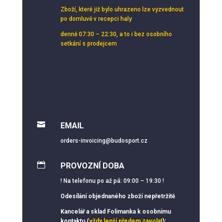
Zboží, které již bylo uhrazeno lze vyzvednout
po domluvě v recepci haly
denně 07:30 – 22:30, a to i bez osobního
setkání s prodejcem

EMAIL
orders-invoicing@budosport.cz

PROVOZNÍ DOBA
! Na telefonu po až pá: 09:00 – 19:30 !
Odesílání objednaného zboží nepřetržitě
Kancelář a sklad Folimanka k osobnímu
kontaktu (
vždy lepší předem zavolat
):