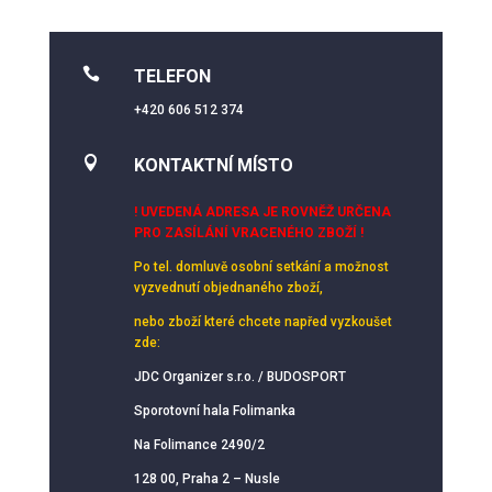

TELEFON
+420 606 512 374

KONTAKTNÍ MÍSTO
! UVEDENÁ ADRESA JE ROVNĚŽ URČENA
PRO ZASÍLÁNÍ VRACENÉHO ZBOŽÍ !
Po tel. domluvě osobní setkání
a možnost
vyzvednutí objednaného zboží,
nebo zboží které chcete napřed vyzkoušet
zde:
JDC Organizer s.r.o. / BUDOSPORT
Sporotovní hala Folimanka
Na Folimance 2490/2
128 00, Praha 2 – Nusle