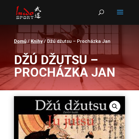
Products
search
Domů
/
Knihy
/ Džú džutsu – Procházka Jan
DŽÚ DŽUTSU –
PROCHÁZKA JAN