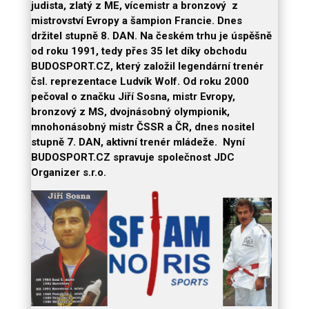
judista, zlatý z ME, vícemistr a bronzový z
mistrovství Evropy a šampion Francie. Dnes
držitel stupně 8. DAN. Na českém trhu je úspěšně
od roku 1991, tedy přes 35 let díky obchodu
BUDOSPORT.CZ, který založil legendární trenér
čsl. reprezentace Ludvík Wolf. Od roku 2000
pečoval o značku Jiří Sosna, mistr Evropy,
bronzový z MS, dvojnásobný olympionik,
mnohonásobný mistr ČSSR a ČR, dnes nositel
stupně 7. DAN, aktivní trenér mládeže. Nyní
BUDOSPORT.CZ spravuje společnost JDC
Organizer s.r.o.