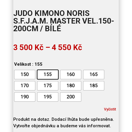
JUDO KIMONO NORIS
S.F.J.A.M. MASTER VEL.150-
200CM / BÍLÉ
Rozpětí
3 500
Kč
–
4 550
Kč
cen:
3
Velikost
: 155
500 Kč
až
150
155
160
165
4
550 Kč
170
175
180
185
190
195
200
Vyčistit
Produkt na dotaz. Dodací lhůta bude upřesněna.
Vytvořte objednávku a budeme vás informovat.