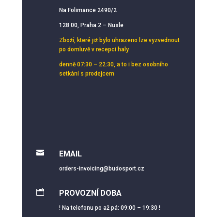
Na Folimance 2490/2
128 00, Praha 2 – Nusle
Zboží, které již bylo uhrazeno lze vyzvednout
po domluvě v recepci haly
denně 07:30 – 22:30, a to i bez osobního
setkání s prodejcem

EMAIL
orders-invoicing@budosport.cz

PROVOZNÍ DOBA
! Na telefonu po až pá: 09:00 – 19:30 !