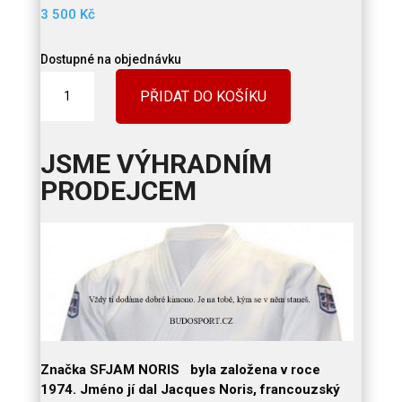
3 500
Kč
Dostupné na objednávku
JUDO
PŘIDAT DO KOŠÍKU
KIMONO
NORIS
S.F.J.A.M.
JSME VÝHRADNÍM
MASTER
vel.150-
PRODEJCEM
200cm
/
BÍLÉ
množství
Značka SFJAM NORIS byla založena v roce
1974. Jméno jí dal
Jacques Noris, francouzský