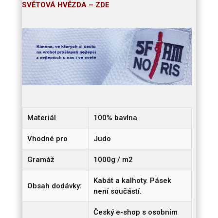
SVĚTOVÁ HVĚZDA – ZDE
Materiál
100% bavlna
Vhodné pro
Judo
Gramáž
1000g / m2
Kabát a kalhoty. Pásek
Obsah dodávky:
není součástí.
Český e-shop s osobním