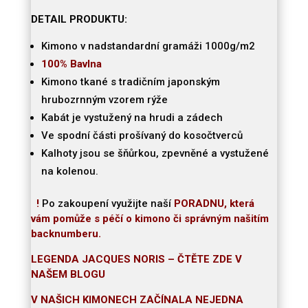
DETAIL PRODUKTU:
Kimono v nadstandardní gramáži 1000g/m2
100% Bavlna
Kimono tkané s tradičním japonským
hrubozrnným vzorem rýže
Kabát je vystužený na hrudi a zádech
Ve spodní části prošívaný do kosočtverců
Kalhoty jsou se šňůrkou, zpevněné a vystužené
na kolenou.
!
Po zakoupení využijte naší
PORADNU, která
vám pomůže s péčí o kimono či správným našitím
backnumberu.
LEGENDA JACQUES NORIS – ČTĚTE ZDE V
NAŠEM BLOGU
V NAŠICH KIMONECH ZAČÍNALA NEJEDNA