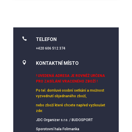

TELEFON
+420 606 512 374

KONTAKTNÍ MÍSTO
! UVEDENÁ ADRESA JE ROVNĚŽ URČENA
PRO ZASÍLÁNÍ VRACENÉHO ZBOŽÍ !
Po tel. domluvě osobní setkání
a možnost
vyzvednutí objednaného zboží,
nebo zboží které chcete napřed vyzkoušet
zde:
JDC Organizer s.r.o. / BUDOSPORT
Sporotovní hala Folimanka