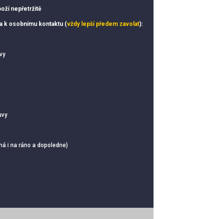
oží nepřetržitě
ka k osobnímu kontaktu (
vždy lepší předem zavolat
):
vy
uvy
ná i na ráno a dopoledne)