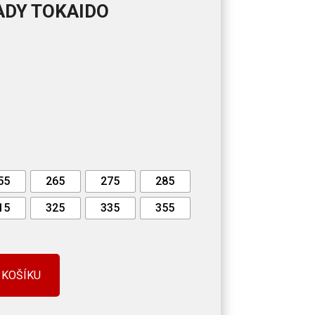
ADY TOKAIDO
55
265
275
285
15
325
335
355
 KOŠÍKU