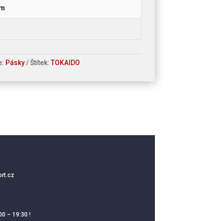
cm
e:
Pásky
Štítek:
TOKAIDO
rt.cz
00 – 19:30 !