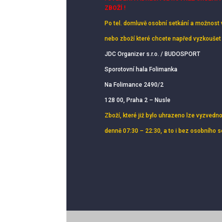
ZBOŽÍ !
Po tel. domluvě osobní setkání
a možnost 
nebo zboží které chcete napřed vyzkoušet
JDC Organizer s.r.o. / BUDOSPORT
Sporotovní hala Folimanka
Na Folimance 2490/2
128 00, Praha 2 – Nusle
Zboží, které již bylo uhrazeno lze vyzvedn
denně 07:30 – 22:30, a to i bez osobního 