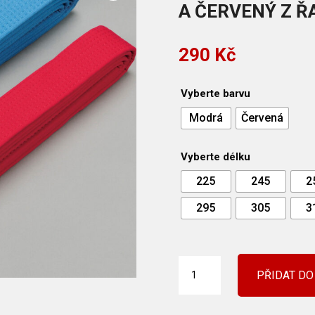
A ČERVENÝ Z Ř
290
Kč
Vyberte barvu
Modrá
Červená
Vyberte délku
225
245
2
295
305
3
KARATE
PŘIDAT DO
PÁSEK
PRO
SOUZĚŽ