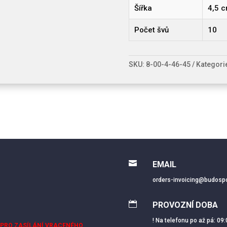
Šířka
4,5 
Počet švů
10
SKU:
8-00-4-46-45
Kategori

EMAIL
orders-invoicing@budospo

PROVOZNÍ DOBA
! Na telefonu po až pá: 09:
 PRO ZASÍLÁNÍ VRACENÉHO