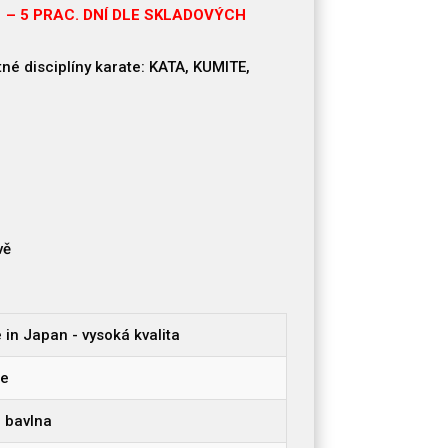
 – 5 PRAC. DNÍ DLE SKLADOVÝCH
né disciplíny karate: KATA, KUMITE,
vě
in Japan - vysoká kvalita
te
 bavlna