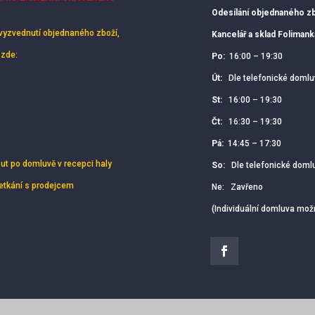
Odesílání objednaného zb
vyzvednutí objednaného zboží,
Kancelář a sklad Foliman
 zde:
Po:
16:00 – 19:30
Út:
Dle telefonické domlu
St:
16:00 – 19:30
Čt:
16:30 – 19:30
Pá:
14:45 – 17:30
out po domluvě v recepci haly
So:
Dle telefonické doml
setkání s prodejcem
Ne: Zavřeno
(Individuální domluva mož