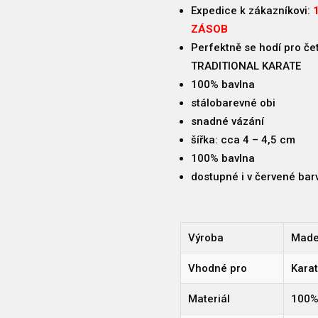
-
Expedice k zákazníkovi:
1
MODRÝ
ZÁSOB
A
Perfektně se hodí pro čet
ČERVENÝ
TRADITIONAL KARATE
Z
100% bavlna
ŘADY
stálobarevné obi
TOKAIDO
množství
snadné vázání
šířka: cca 4 – 4,5 cm
100% bavlna
dostupné i v červené bar
Výroba
Made 
Vhodné pro
Kara
Materiál
100%