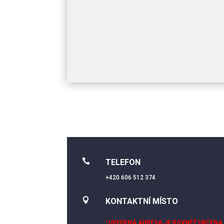

TELEFON
+420 606 512 374

KONTAKTNÍ MÍSTO
! UVEDENÁ ADRESA JE ROVNĚŽ URČENA