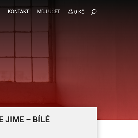
KONTAKT
MŮJ ÚČET
0 KČ
 JIME – BÍLÉ