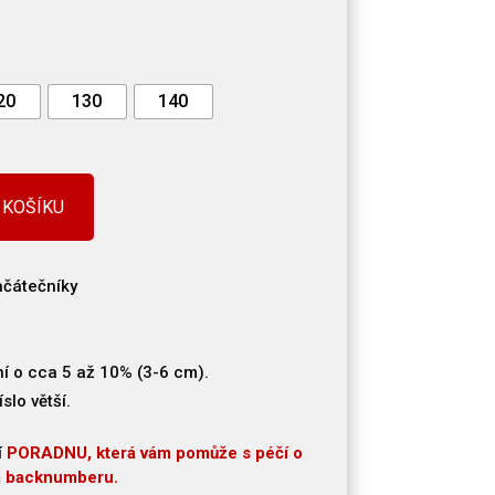
20
130
140
 KOŠÍKU
ačátečníky
ní o cca 5 až 10% (3-6 cm).
slo větší.
í
PORADNU, která vám pomůže s péčí o
m backnumberu.