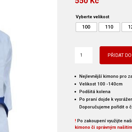
550
Kč
Vyberte velikost
100
110
1
KIMONO
PŘIDAT DO
MIFUNE
JIME
-
BÍLÉ
Nejlevnější kimono pro z
množství
Velikost 100 -140cm
Podšitá kolena
Po praní dojde k vysráže
Doporučujeme pořídit o čí
!
Po zakoupení využijte naš
kimono či správným našití