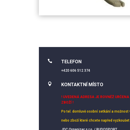

TELEFON
+420 606 512 374

KONTAKTNÍ MÍSTO
! UVEDENÁ ADRESA JE ROVNĚŽ URČENA
ZBOŽÍ !
Po tel. domluvě osobní setkání
a možnost 
nebo zboží které chcete napřed vyzkoušet
JDC Organizer s.r.o. / BUDOSPORT