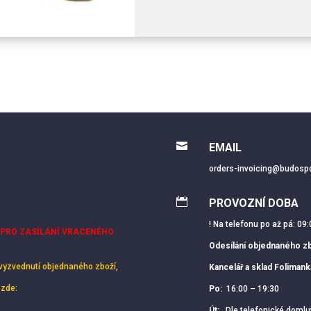

EMAIL
orders-invoicing@budospo

PROVOZNÍ DOBA
! Na telefonu po až pá: 09:
 PRO ZASÍLÁNÍ VRACENÉHO
Odesílání objednaného zb
vyzvednutí objednaného zboží,
Kancelář a sklad Foliman
 zde:
Po:
16:00 – 19:30
Út:
Dle telefonické domlu