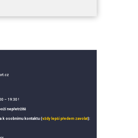
rt.cz
00 – 19:30 !
oží nepřetržitě
ka k osobnímu kontaktu (
vždy lepší předem zavolat
):
vy