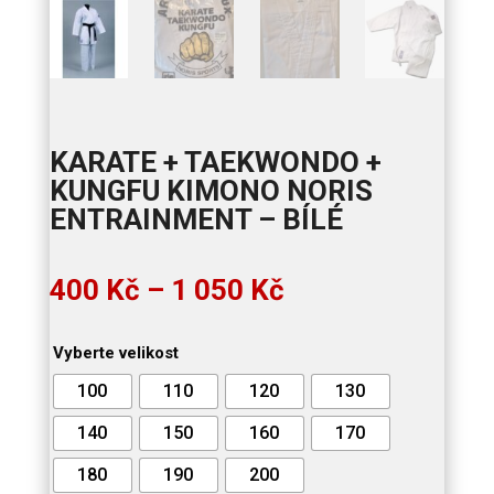
KARATE + TAEKWONDO +
KUNGFU KIMONO NORIS
ENTRAINMENT – BÍLÉ
Rozpětí
400
Kč
–
1 050
Kč
cen:
400 Kč
Vyberte velikost
až
1
100
110
120
130
050 Kč
140
150
160
170
180
190
200