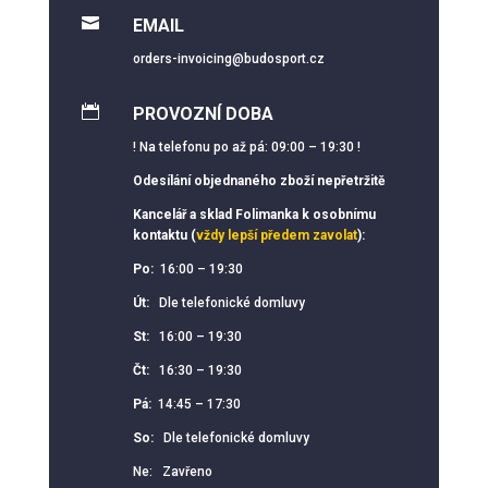

EMAIL
orders-invoicing@budosport.cz

PROVOZNÍ DOBA
! Na telefonu po až pá: 09:00 – 19:30 !
Odesílání objednaného zboží nepřetržitě
Kancelář a sklad Folimanka k osobnímu
kontaktu (
vždy lepší předem zavolat
):
Po:
16:00 – 19:30
Út:
Dle telefonické domluvy
St:
16:00 – 19:30
Čt:
16:30 – 19:30
Pá:
14:45 – 17:30
So:
Dle telefonické domluvy
Ne: Zavřeno