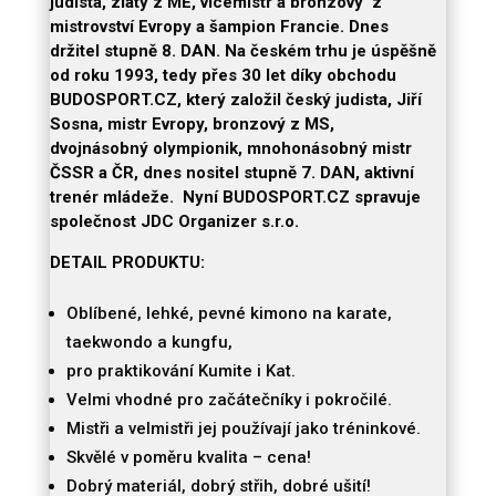
judista, zlatý z ME, vícemistr a bronzový z
mistrovství Evropy a šampion Francie. Dnes
držitel stupně 8. DAN. Na českém trhu je úspěšně
od roku 1993, tedy přes 30 let díky obchodu
BUDOSPORT.CZ, který založil český judista, Jiří
Sosna, mistr Evropy, bronzový z MS,
dvojnásobný olympionik, mnohonásobný mistr
ČSSR a ČR, dnes nositel stupně 7. DAN, aktivní
trenér mládeže. Nyní BUDOSPORT.CZ spravuje
společnost JDC Organizer s.r.o.
DETAIL PRODUKTU:
Oblíbené, lehké, pevné kimono na karate,
taekwondo a kungfu,
pro praktikování Kumite i Kat.
Velmi vhodné pro začátečníky i pokročilé.
Mistři a velmistři jej používají jako tréninkové.
Skvělé v poměru kvalita – cena!
Dobrý materiál, dobrý střih, dobré ušití!