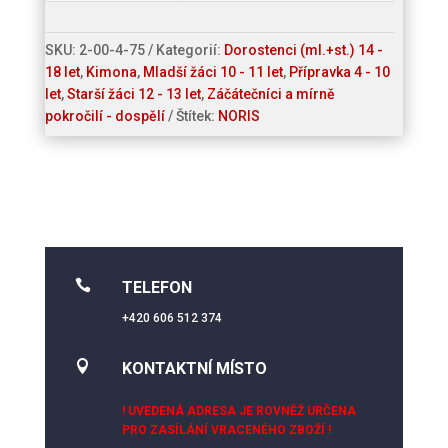
SKU:
2-00-4-75
Kategorií:
Dorostenci (ml.+st.) 14 -
18 let
,
Kimona
,
Mladší žáci 10 - 11 let
,
Přípravka 4 - 10
let
,
Starší žáci 12 - 13 let
,
Záčátečníci a mírně
pokročilí - dospělí
Štítek:
NORIS

TELEFON
+420 606 512 374

KONTAKTNÍ MÍSTO
! UVEDENÁ ADRESA JE ROVNĚŽ URČENA
PRO ZASÍLÁNÍ VRACENÉHO ZBOŽÍ !