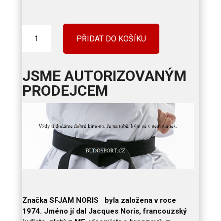
KARATE
PŘIDAT DO KOŠÍKU
+
TAEKWONDO
+
JSME AUTORIZOVANÝM
KUNGFU
KIMONO
PRODEJCEM
NORIS
ENTRAINMENT
-
BÍLÉ
množství
Značka SFJAM NORIS byla založena v roce
1974. Jméno jí dal
Jacques Noris, francouzský