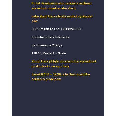
Po tel. domluvě osobní setkání
a možnost
vyzvednutí objednaného zboží,
nebo zboží které chcete napřed vyzkoušet
zde:
JDC Organizer s.r.o. / BUDOSPORT
Sporotovní hala Folimanka
Na Folimance 2490/2
128 00, Praha 2 – Nusle
Zboží, které již bylo uhrazeno lze vyzvednout
po domluvě v recepci haly
denně 07:30 – 22:30, a to i bez osobního
setkání s prodejcem