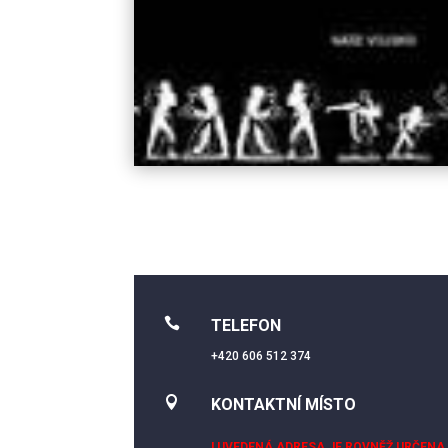

TELEFON
+420 606 512 374

KONTAKTNÍ MÍSTO
! UVEDENÁ ADRESA JE ROVNĚŽ URČENA