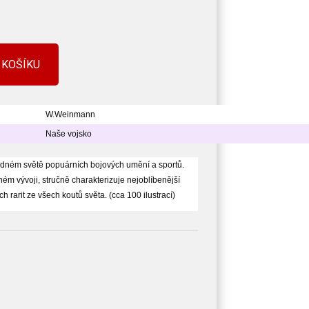
 KOŠÍKU
W.Weinmann
Naše vojsko
ledném světě popuárních bojových umění a sportů.
ném vývoji, stručně charakterizuje nejoblíbenější
h rarit ze všech koutů světa. (cca 100 ilustrací)