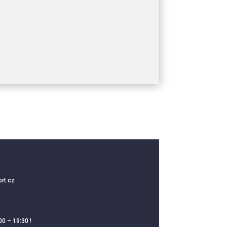
rt.cz
00 – 19:30 !