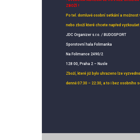
ZBOŽÍ !
Po tel. domluvě osobní setkání
a možnost 
nebo zboží které chcete napřed vyzkoušet
JDC Organizer s.r.o. / BUDOSPORT
Sporotovní hala Folimanka
Na Folimance 2490/2
128 00, Praha 2 – Nusle
Zboží, které již bylo uhrazeno lze vyzvedn
denně 07:30 – 22:30, a to i bez osobního 