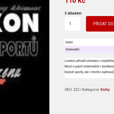
110
Kč
3 skladem
Lexikon
PŘIDAT DO
Bojových
sportů
množství
Autor:
Vydavatel:
Lexikon přináší orientaci v nepřeh
Mluví o jejich historickém i zeměpis
bojové sporty, ale i mnoho zajímavýc
SKU:
222
Kategorie:
Knihy