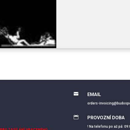

EMAIL
orders-invoicing@budospo

PROVOZNÍ DOBA
! Na telefonu po až pá: 09:
 PRO ZASÍLÁNÍ VRACENÉHO