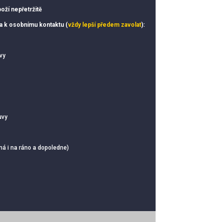
oží nepřetržitě
ka k osobnímu kontaktu (
vždy lepší předem zavolat
):
vy
uvy
ná i na ráno a dopoledne)