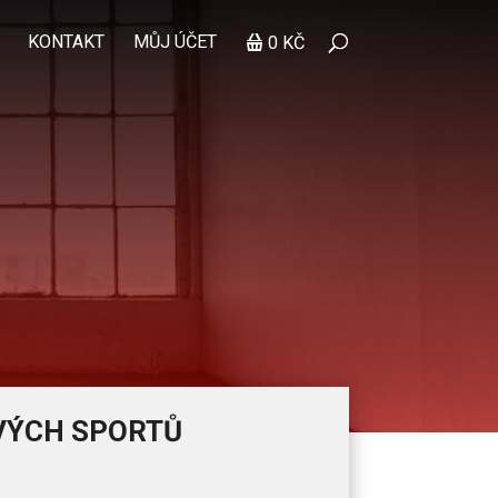
KONTAKT
MŮJ ÚČET
0 KČ
VÝCH SPORTŮ