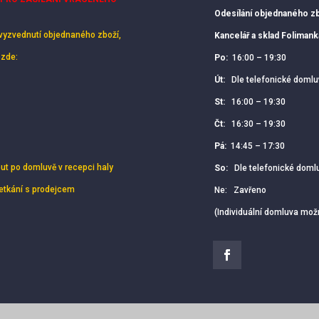
Odesílání objednaného zb
vyzvednutí objednaného zboží,
Kancelář a sklad Foliman
 zde:
Po:
16:00 – 19:30
Út:
Dle telefonické domlu
St:
16:00 – 19:30
Čt:
16:30 – 19:30
Pá:
14:45 – 17:30
out po domluvě v recepci haly
So:
Dle telefonické doml
setkání s prodejcem
Ne: Zavřeno
(Individuální domluva mož