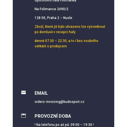
Sporotovní hala Folimanka
Na Folimance 2490/2
128 00, Praha 2 – Nusle
Zboží, které již bylo uhrazeno lze vyzvednout
po domluvě v recepci haly
denně 07:30 – 22:30, a to i bez osobního
setkání s prodejcem

EMAIL
orders-invoicing@budosport.cz

PROVOZNÍ DOBA
! Na telefonu po až pá: 09:00 – 19:30 !