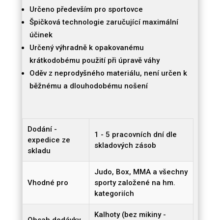
K
Určeno především pro sportovce
ÚPRAVĚ
Špičková technologie zaručující maximální
HMOTNOSTI
účinek
-
Určený výhradně k opakovanému
POUZE
krátkodobému použití při úpravě váhy
KALHOTY
množství
Oděv z neprodyšného materiálu, není určen k
běžnému a dlouhodobému nošení
Dodání -
1 - 5 pracovních dní dle
expedice ze
skladových zásob
skladu
Judo, Box, MMA a všechny
Vhodné pro
sporty založené na hm.
kategoriích
Kalhoty (bez mikiny -
Obsah dodávky