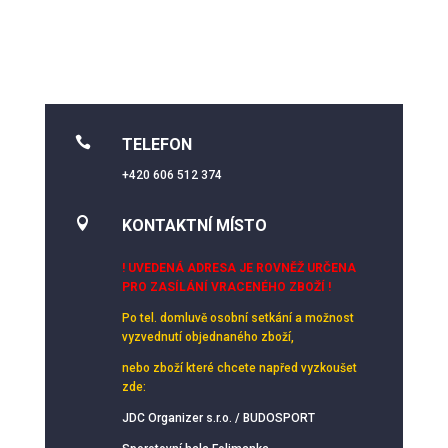

TELEFON
+420 606 512 374

KONTAKTNÍ MÍSTO
! UVEDENÁ ADRESA JE ROVNĚŽ URČENA
PRO ZASÍLÁNÍ VRACENÉHO ZBOŽÍ !
Po tel. domluvě osobní setkání
a možnost
vyzvednutí objednaného zboží,
nebo zboží které chcete napřed vyzkoušet
zde:
JDC Organizer s.r.o. / BUDOSPORT