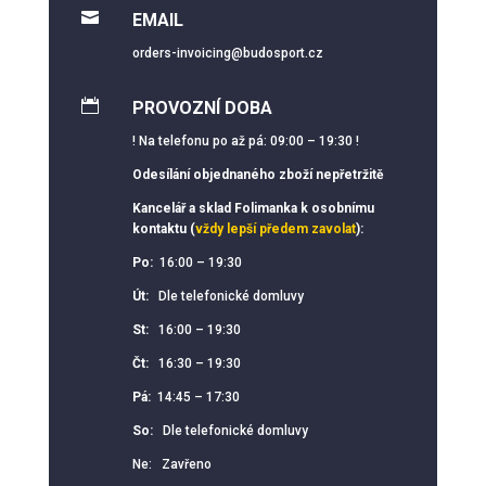

EMAIL
orders-invoicing@budosport.cz

PROVOZNÍ DOBA
! Na telefonu po až pá: 09:00 – 19:30 !
Odesílání objednaného zboží nepřetržitě
Kancelář a sklad Folimanka k osobnímu
kontaktu (
vždy lepší předem zavolat
):
Po:
16:00 – 19:30
Út:
Dle telefonické domluvy
St:
16:00 – 19:30
Čt:
16:30 – 19:30
Pá:
14:45 – 17:30
So:
Dle telefonické domluvy
Ne: Zavřeno