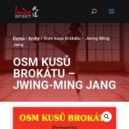
Products
search
Domů
/
Knihy
/ Osm kusů brokátu – Jwing-Ming
Jang
OSM KUSŮ
BROKÁTU –
JWING-MING JANG