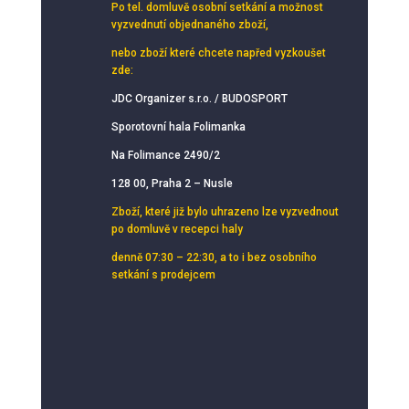
Po tel. domluvě osobní setkání
a možnost
vyzvednutí objednaného zboží,
nebo zboží které chcete napřed vyzkoušet
zde:
JDC Organizer s.r.o. / BUDOSPORT
Sporotovní hala Folimanka
Na Folimance 2490/2
128 00, Praha 2 – Nusle
Zboží, které již bylo uhrazeno lze vyzvednout
po domluvě v recepci haly
denně 07:30 – 22:30, a to i bez osobního
setkání s prodejcem