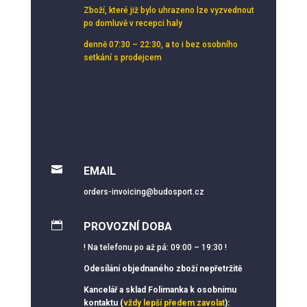
Zboží, které již bylo uhrazeno lze vyzvednout
po domluvě v recepci haly
denně 07:30 – 22:30, a to i bez osobního
setkání s prodejcem

EMAIL
orders-invoicing@budosport.cz

PROVOZNÍ DOBA
! Na telefonu po až pá: 09:00 – 19:30 !
Odesílání objednaného zboží nepřetržitě
Kancelář a sklad Folimanka k osobnímu
kontaktu (
vždy lepší předem zavolat
):