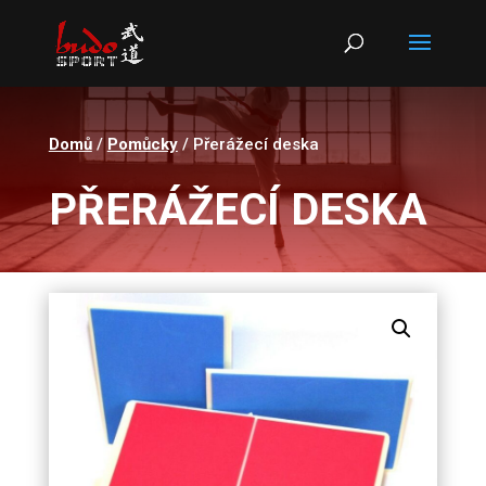
Products
search
Domů
/
Pomůcky
/ Přerážecí deska
PŘERÁŽECÍ DESKA