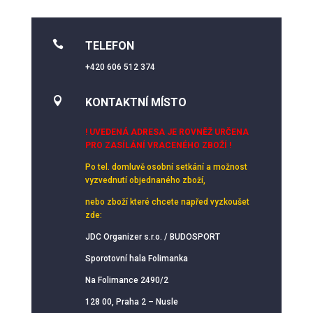

TELEFON
+420 606 512 374

KONTAKTNÍ MÍSTO
! UVEDENÁ ADRESA JE ROVNĚŽ URČENA
PRO ZASÍLÁNÍ VRACENÉHO ZBOŽÍ !
Po tel. domluvě osobní setkání
a možnost
vyzvednutí objednaného zboží,
nebo zboží které chcete napřed vyzkoušet
zde:
JDC Organizer s.r.o. / BUDOSPORT
Sporotovní hala Folimanka
Na Folimance 2490/2
128 00, Praha 2 – Nusle