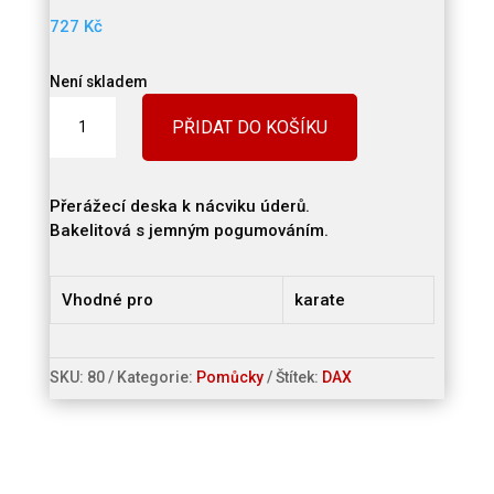
727
Kč
Není skladem
Přerážecí
PŘIDAT DO KOŠÍKU
deska
množství
Přerážecí deska k nácviku úderů.
Bakelitová s jemným pogumováním.
Vhodné pro
karate
SKU:
80
Kategorie:
Pomůcky
Štítek:
DAX