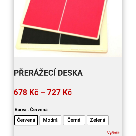
PŘERÁŽECÍ DESKA
Rozpětí
678
Kč
–
727
Kč
cen:
678 Kč
Barva
: Červená
až
727 Kč
Červená
Modrá
Černá
Zelená
Vyčistit