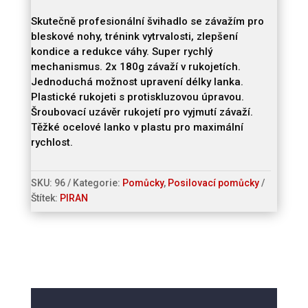
závažím
Skutečně profesionální švihadlo se závažím pro
množství
bleskové nohy, trénink vytrvalosti, zlepšení
kondice a redukce váhy. Super rychlý
mechanismus. 2x 180g závaží v rukojetích.
Jednoduchá možnost upravení délky lanka.
Plastické rukojeti s protiskluzovou úpravou.
Šroubovací uzávěr rukojetí pro vyjmutí závaží.
Těžké ocelové lanko v plastu pro maximální
rychlost.
SKU:
96
Kategorie:
Pomůcky
,
Posilovací pomůcky
Štítek:
PIRAN