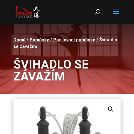
Products
search
Domů
/
Pomůcky
/
Posilovací pomůcky
/ Švihadlo
se závažím
ŠVIHADLO SE
ZÁVAŽÍM