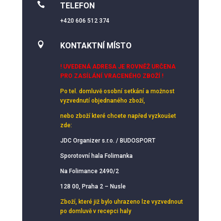

TELEFON
+420 606 512 374

KONTAKTNÍ MÍSTO
! UVEDENÁ ADRESA JE ROVNĚŽ URČENA
PRO ZASÍLÁNÍ VRACENÉHO ZBOŽÍ !
Po tel. domluvě osobní setkání
a možnost
vyzvednutí objednaného zboží,
nebo zboží které chcete napřed vyzkoušet
zde:
JDC Organizer s.r.o. / BUDOSPORT
Sporotovní hala Folimanka
Na Folimance 2490/2
128 00, Praha 2 – Nusle
Zboží, které již bylo uhrazeno lze vyzvednout
po domluvě v recepci haly