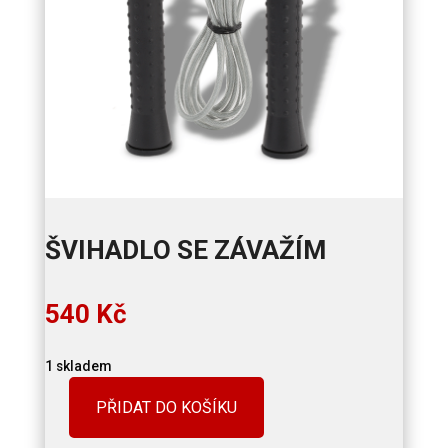
ŠVIHADLO SE ZÁVAŽÍM
540
Kč
1 skladem
PŘIDAT DO KOŠÍKU
Švihadlo
se