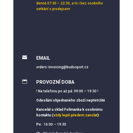
denně 07:30 – 22:30, a to i bez osobního
setkání s prodejcem

EMAIL
orders-invoicing@budosport.cz

PROVOZNÍ DOBA
! Na telefonu po až pá: 09:00 – 19:30 !
Odesílání objednaného zboží nepřetržitě
Kancelář a sklad Folimanka k osobnímu
kontaktu (
vždy lepší předem zavolat
):
Po:
16:00 – 19:30