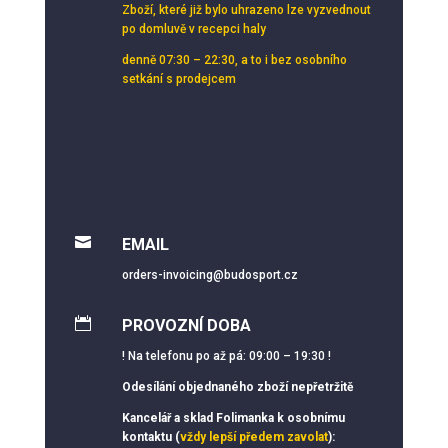
Zboží, které již bylo uhrazeno lze vyzvednout
po domluvě v recepci haly
denně 07:30 – 22:30, a to i bez osobního
setkání s prodejcem

EMAIL
orders-invoicing@budosport.cz

PROVOZNÍ DOBA
! Na telefonu po až pá: 09:00 – 19:30 !
Odesílání objednaného zboží nepřetržitě
Kancelář a sklad Folimanka k osobnímu
kontaktu (
vždy lepší předem zavolat
):