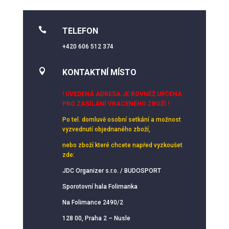

TELEFON
+420 606 512 374

KONTAKTNÍ MÍSTO
! UVEDENÁ ADRESA JE ROVNĚŽ URČENA
PRO ZASÍLÁNÍ VRACENÉHO ZBOŽÍ !
Po tel. domluvě osobní setkání
a možnost
vyzvednutí objednaného zboží,
nebo zboží které chcete napřed vyzkoušet
zde:
JDC Organizer s.r.o. / BUDOSPORT
Sporotovní hala Folimanka
Na Folimance 2490/2
128 00, Praha 2 – Nusle