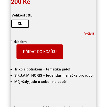
200
Kč
Velikost
: XL
XL
Vyčistit
1 skladem
PŘIDAT DO KOŠÍKU
TRIKO
JUDO
-
Triko s potiskem – tématika judo!
NORIS
množství
S.F.J.A.M. NORIS – legendární značka pro judo!
Měj vždy judo u sebe i na sobě!