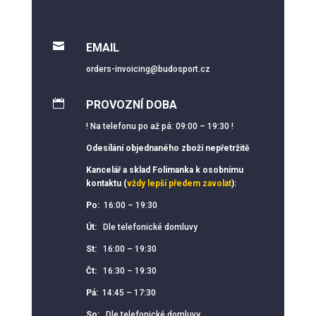

EMAIL
orders-invoicing@budosport.cz

PROVOZNÍ DOBA
! Na telefonu po až pá: 09:00 – 19:30 !
Odesílání objednaného zboží nepřetržitě
Kancelář a sklad Folimanka k osobnímu
kontaktu (
vždy lepší předem zavolat
):
Po:
16:00 – 19:30
Út:
Dle telefonické domluvy
St:
16:00 – 19:30
Čt:
16:30 – 19:30
Pá:
14:45 – 17:30
So:
Dle telefonické domluvy