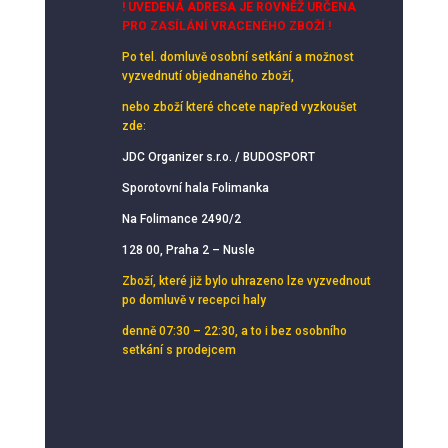
! UVEDENÁ ADRESA JE ROVNĚŽ URČENA
PRO ZASÍLÁNÍ VRACENÉHO ZBOŽÍ !
Po tel. domluvě osobní setkání
a možnost
vyzvednutí objednaného zboží,
nebo zboží které chcete napřed vyzkoušet
zde:
JDC Organizer s.r.o. / BUDOSPORT
Sporotovní hala Folimanka
Na Folimance 2490/2
128 00, Praha 2 – Nusle
Zboží, které již bylo uhrazeno lze vyzvednout
po domluvě v recepci haly
denně 07:30 – 22:30, a to i bez osobního
setkání s prodejcem