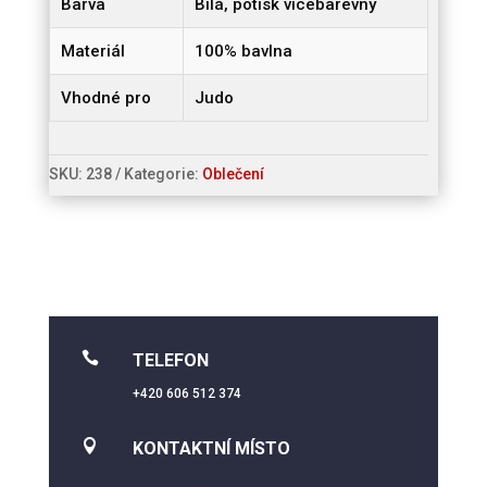
Barva
Bílá, potisk vícebarevný
Materiál
100% bavlna
Vhodné pro
Judo
SKU:
238
Kategorie:
Oblečení

TELEFON
+420 606 512 374

KONTAKTNÍ MÍSTO