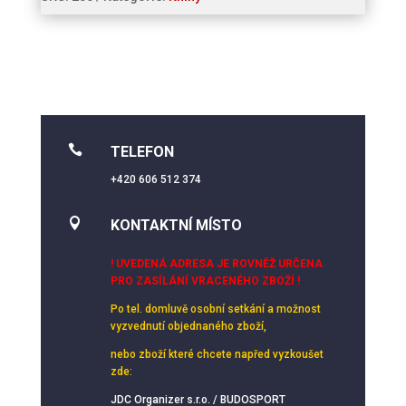

TELEFON
+420 606 512 374

KONTAKTNÍ MÍSTO
! UVEDENÁ ADRESA JE ROVNĚŽ URČENA
PRO ZASÍLÁNÍ VRACENÉHO ZBOŽÍ !
Po tel. domluvě osobní setkání
a možnost
vyzvednutí objednaného zboží,
nebo zboží které chcete napřed vyzkoušet
zde:
JDC Organizer s.r.o. / BUDOSPORT