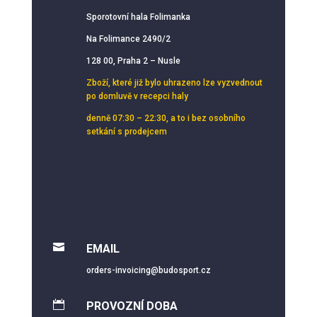
Sporotovní hala Folimanka
Na Folimance 2490/2
128 00, Praha 2 – Nusle
Zboží, které již bylo uhrazeno lze vyzvednout
po domluvě v recepci haly
denně 07:30 – 22:30, a to i bez osobního
setkání s prodejcem

EMAIL
orders-invoicing@budosport.cz

PROVOZNÍ DOBA