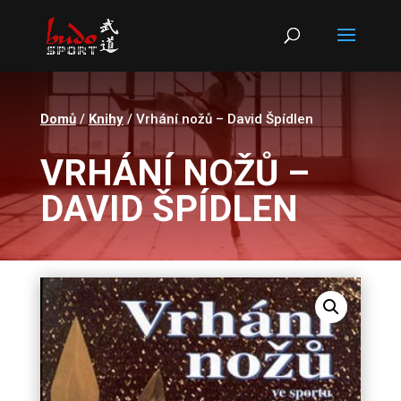
Products
search
Domů
/
Knihy
/ Vrhání nožů – David Špídlen
VRHÁNÍ NOŽŮ –
DAVID ŠPÍDLEN