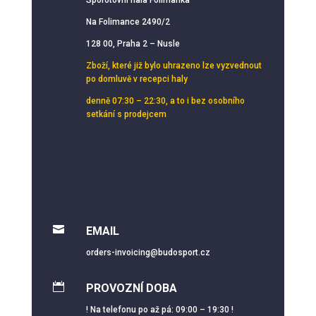
Na Folimance 2490/2
128 00, Praha 2 – Nusle
Zboží, které již bylo uhrazeno lze vyzvednout
po domluvě v recepci haly
denně 07:30 – 22:30, a to i bez osobního
setkání s prodejcem

EMAIL
orders-invoicing@budosport.cz

PROVOZNÍ DOBA
! Na telefonu po až pá: 09:00 – 19:30 !