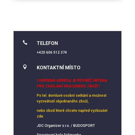

TELEFON
+420 606 512 374

KONTAKTNÍ MÍSTO
! UVEDENÁ ADRESA JE ROVNĚŽ URČENA
PRO ZASÍLÁNÍ VRACENÉHO ZBOŽÍ !
Po tel. domluvě osobní setkání
a možnost
vyzvednutí objednaného zboží,
nebo zboží které chcete napřed vyzkoušet
zde:
JDC Organizer s.r.o. / BUDOSPORT
Sporotovní hala Folimanka