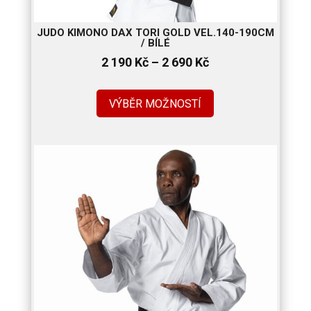
JUDO KIMONO DAX TORI GOLD VEL.140-190CM
/ BÍLÉ
Rozpětí
2 190
Kč
–
2 690
Kč
cen:
2
VÝBĚR MOŽNOSTÍ
190 Kč
až
2
690 Kč