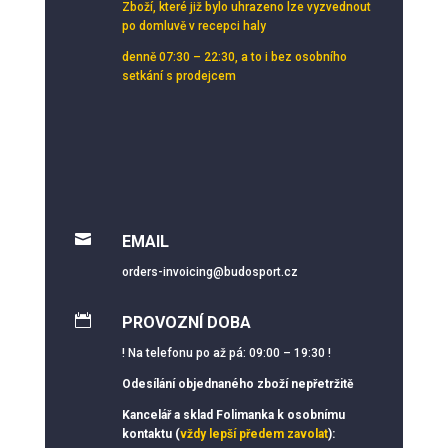
Zboží, které již bylo uhrazeno lze vyzvednout
po domluvě v recepci haly
denně 07:30 – 22:30, a to i bez osobního
setkání s prodejcem

EMAIL
orders-invoicing@budosport.cz

PROVOZNÍ DOBA
! Na telefonu po až pá: 09:00 – 19:30 !
Odesílání objednaného zboží nepřetržitě
Kancelář a sklad Folimanka k osobnímu
kontaktu (
vždy lepší předem zavolat
):