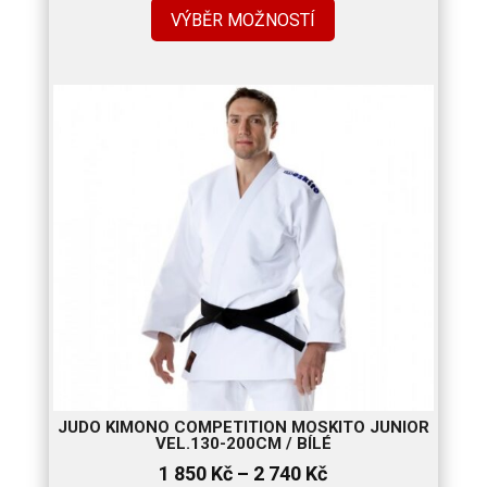
2
VÝBĚR MOŽNOSTÍ
480 Kč
až
3
580 Kč
JUDO KIMONO COMPETITION MOSKITO JUNIOR
VEL.130-200CM / BÍLÉ
Rozpětí
1 850
Kč
–
2 740
Kč