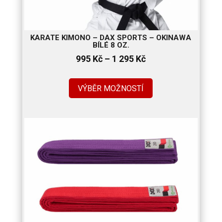
KARATE KIMONO – DAX SPORTS – OKINAWA
BÍLÉ 8 OZ.
Rozpětí
995
Kč
–
1 295
Kč
cen:
995 Kč
VÝBĚR MOŽNOSTÍ
až
1
295 Kč