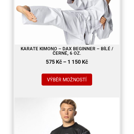
KARATE KIMONO – DAX BEGINNER – BÍLÉ /
ČERNÉ, 6 OZ.
Rozpětí
575
Kč
–
1 150
Kč
cen:
575 Kč
VÝBĚR MOŽNOSTÍ
až
1
150 Kč