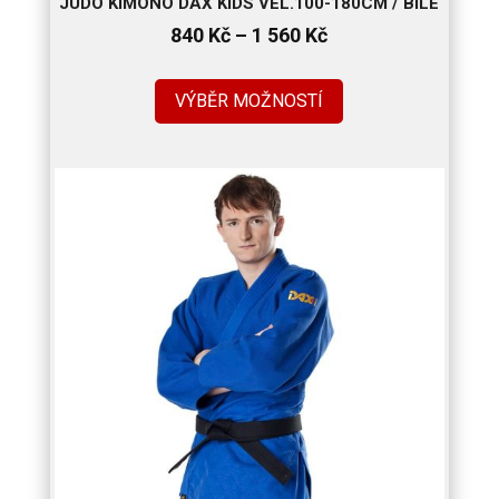
JUDO KIMONO DAX KIDS VEL.100-180CM / BÍLÉ
Rozpětí
840
Kč
–
1 560
Kč
cen:
840 Kč
VÝBĚR MOŽNOSTÍ
až
1
560 Kč