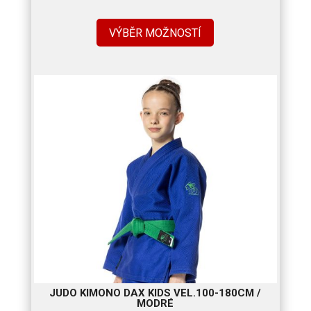
cen:
1
VÝBĚR MOŽNOSTÍ
850 Kč
až
2
740 Kč
JUDO KIMONO DAX KIDS VEL.100-180CM /
MODRÉ