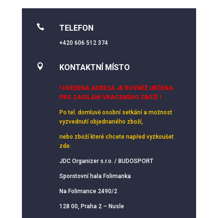

TELEFON
+420 606 512 374

KONTAKTNÍ MÍSTO
! UVEDENÁ ADRESA JE ROVNĚŽ URČENA
PRO ZASÍLÁNÍ VRACENÉHO ZBOŽÍ !
Po tel. domluvě osobní setkání
a možnost
vyzvednutí objednaného zboží,
nebo zboží které chcete napřed vyzkoušet
zde:
JDC Organizer s.r.o. / BUDOSPORT
Sporotovní hala Folimanka
Na Folimance 2490/2
128 00, Praha 2 – Nusle