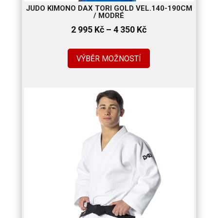
JUDO KIMONO DAX TORI GOLD VEL.140-190CM
/ MODRÉ
Rozpětí
2 995
Kč
–
4 350
Kč
cen:
2
VÝBĚR MOŽNOSTÍ
995 Kč
až
4
350 Kč