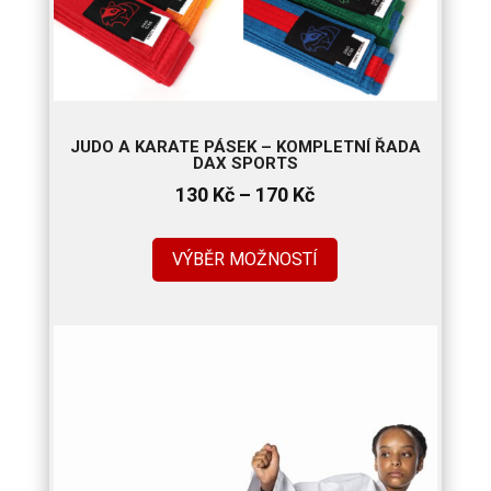
JUDO A KARATE PÁSEK – KOMPLETNÍ ŘADA
DAX SPORTS
Rozpětí
130
Kč
–
170
Kč
cen:
130 Kč
VÝBĚR MOŽNOSTÍ
až
170 Kč