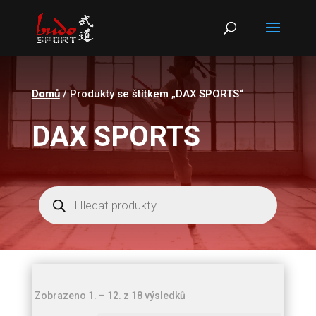
Products
search
Domů
/ Produkty se štítkem „DAX SPORTS“
DAX SPORTS
Products
search
Seřazeno
Zobrazeno 1. – 12. z 18 výsledků
od