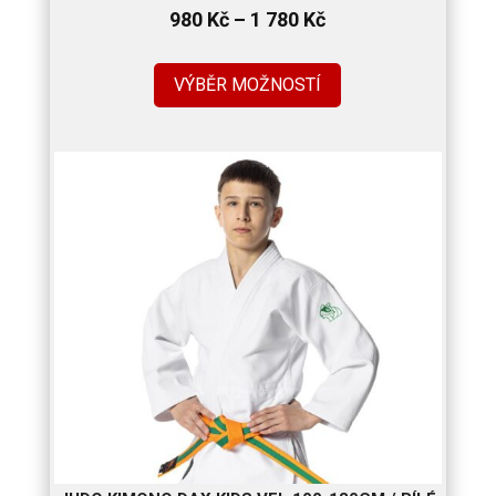
Rozpětí
980
Kč
–
1 780
Kč
cen:
980 Kč
VÝBĚR MOŽNOSTÍ
až
1
780 Kč