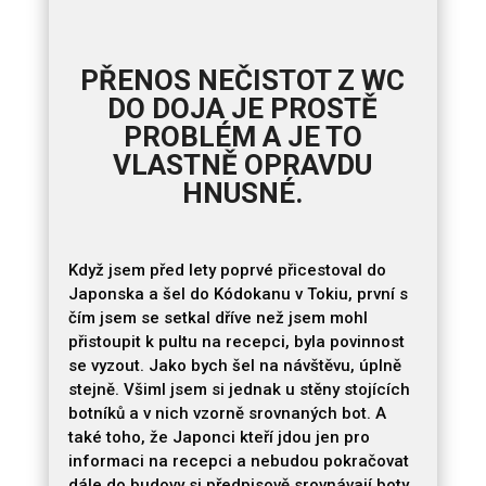
PŘENOS NEČISTOT Z WC
DO DOJA JE PROSTĚ
PROBLÉM A JE TO
VLASTNĚ OPRAVDU
HNUSNÉ.
Když jsem před lety poprvé přicestoval do
Japonska a šel do Kódokanu v Tokiu, první s
čím jsem se setkal dříve než jsem mohl
přistoupit k pultu na recepci, byla povinnost
se vyzout. Jako bych šel na návštěvu, úplně
stejně. Všiml jsem si jednak u stěny stojících
botníků a v nich vzorně srovnaných bot. A
také toho, že Japonci kteří jdou jen pro
informaci na recepci a nebudou pokračovat
dále do budovy si předpisově srovnávají boty