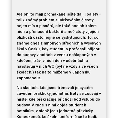
Ale oni to mají promakané ještě dál. Toalety –
tolik známý problém s udržováním čistoty
nejen mís a pisoárů, ale také podlah kolem
nich a přenášení bakterií a nečistoty v jejich
blízkosti často hojně se vyskytujících. To, co
známe dnes z mnohých středních a vysokých
škol v Česku, kdy studenti a profesoři přijdou
do budovy v botách z venku našlapaných v
kdečem, tráví v nich den v učebnách a
navštěvují v nich WC (byť ne vždy a ve všech
školách,) tak na to můžeme v Japonsku
zapomenout.
Na školách, kde jsme trénovali je systém
zaveden prakticky jednotně. Boty se zouvají v
místě, kde překračuje příchozí bod vstupu do
budovy. V ruce s nimi dojde student k
botníkům, v nichž jsou jednotné přezůvky.
Koneckonců, ke školní uniformě se to hodí,