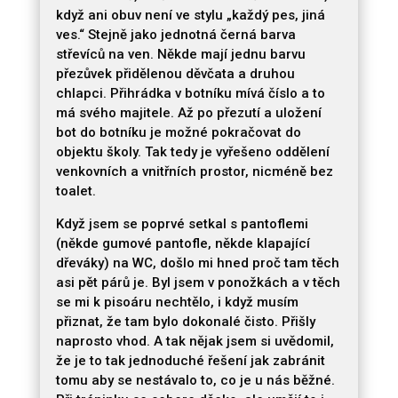
když ani obuv není ve stylu „každý pes, jiná
ves.“ Stejně jako jednotná černá barva
střevíců na ven. Někde mají jednu barvu
přezůvek přidělenou děvčata a druhou
chlapci. Přihrádka v botníku mívá číslo a to
má svého majitele. Až po přezutí a uložení
bot do botníku je možné pokračovat do
objektu školy. Tak tedy je vyřešeno oddělení
venkovních a vnitřních prostor, nicméně bez
toalet.
Když jsem se poprvé setkal s pantoflemi
(někde gumové pantofle, někde klapající
dřeváky) na WC, došlo mi hned proč tam těch
asi pět párů je. Byl jsem v ponožkách a v těch
se mi k pisoáru nechtělo, i když musím
přiznat, že tam bylo dokonalé čisto. Přišly
naprosto vhod. A tak nějak jsem si uvědomil,
že je to tak jednoduché řešení jak zabránit
tomu aby se nestávalo to, co je u nás běžné.