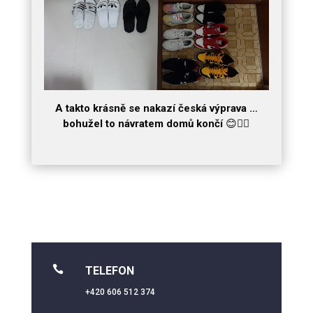
A takto krásně se nakazí česká výprava …
bohužel to návratem domů končí
😊
🤷‍♂️

TELEFON
+420 606 512 374