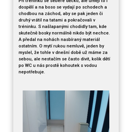
Při tréninku se sebere děcko, ale umějí to i
dospělí a na boso se vydají po schodech a
chodbou na záchod, aby se pak jeden či
druhý vrátil na tatami a pokračovali v
tréninku. S našlapanými chodidly tam, kde
skutečně bosky normálně nikdo být nechce.
A předal na nohách nasbíraný materiál
ostatním. O mytí rukou nemluvě, jeden by
myslel, že tohle v dnešní době už máme za
sebou, ale nestačím se často divit, kolik dětí
po WC u nás prostě kohoutek s vodou
nepotřebuje.