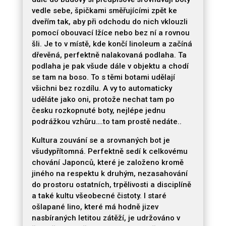
vedle sebe, špičkami směřujícími zpět ke
dveřím tak, aby při odchodu do nich vklouzli
pomocí obouvací lžíce nebo bez ní a rovnou
šli. Je to v místě, kde končí linoleum a začíná
dřevěná, perfektně nalakovaná podlaha. Ta
podlaha je pak všude dále v objektu a chodí
se tam na boso. To s těmi botami udělají
všichni bez rozdílu. A vy to automaticky
uděláte jako oni, protože nechat tam po
česku rozkopnuté boty, nejlépe jednu
podrážkou vzhůru….to tam prostě nedáte..
Kultura zouvání se a srovnaných bot je
všudypřítomná. Perfektně sedí k celkovému
chování Japonců, které je založeno kromě
jiného na respektu k druhým, nezasahování
do prostoru ostatních, trpělivosti a disciplíně
a také kultu všeobecné čistoty. I staré
ošlapané lino, které má hodně jizev
nasbíraných letitou zátěží, je udržováno v