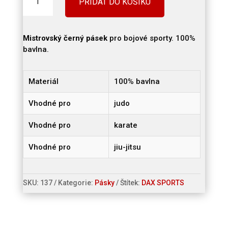
PŘIDAT DO KOŠÍKU
pás
na
kimono
DAX
Mistrovský černý pásek
pro bojové sporty. 100%
množství
bavlna.
Materiál
100% bavlna
Vhodné pro
judo
Vhodné pro
karate
Vhodné pro
jiu-jitsu
SKU:
137
Kategorie:
Pásky
Štítek:
DAX SPORTS