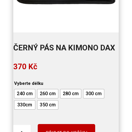
ČERNÝ PÁS NA KIMONO DAX
370
Kč
Vyberte délku
240 cm
260 cm
280 cm
300 cm
330cm
350 cm
Černý