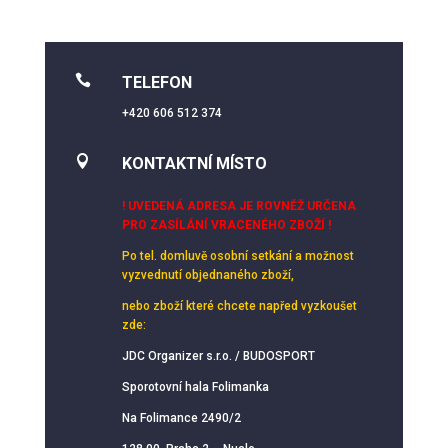

TELEFON
+420 606 512 374

KONTAKTNÍ MÍSTO
! UVEDENÁ ADRESA JE ROVNĚŽ URČENA
PRO ZASÍLÁNÍ VRACENÉHO ZBOŽÍ !
Po tel. domluvě osobní setkání
a možnost
vyzvednutí objednaného zboží,
nebo zboží které chcete napřed vyzkoušet
zde:
JDC Organizer s.r.o. / BUDOSPORT
Sporotovní hala Folimanka
Na Folimance 2490/2