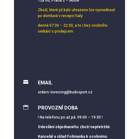
128 00, Praha 2 – Nusle
Zboží, které již bylo uhrazeno lze vyzvednout
po domluvě v recepci haly
denně 07:30 – 22:30, a to i bez osobního
setkání s prodejcem

EMAIL
orders-invoicing@budosport.cz

PROVOZNÍ DOBA
! Na telefonu po až pá: 09:00 – 19:30 !
Odesílání objednaného zboží nepřetržitě
Kancelář a sklad Folimanka k osobnímu