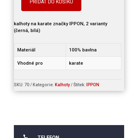
PŘIDAT DO KOŠÍKU
Kalhoty
na
karate
kalhoty na karate značky IPPON, 2 varianty
množství
(černá, bílá)
Materiál
100% bavlna
Vhodné pro
karate
SKU:
70
Kategorie:
Kalhoty
Štítek:
IPPON

TELEFON