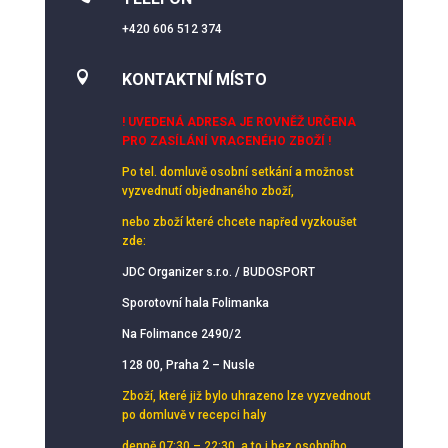
+420 606 512 374

KONTAKTNÍ MÍSTO
! UVEDENÁ ADRESA JE ROVNĚŽ URČENA
PRO ZASÍLÁNÍ VRACENÉHO ZBOŽÍ !
Po tel. domluvě osobní setkání
a možnost
vyzvednutí objednaného zboží,
nebo zboží které chcete napřed vyzkoušet
zde:
JDC Organizer s.r.o. / BUDOSPORT
Sporotovní hala Folimanka
Na Folimance 2490/2
128 00, Praha 2 – Nusle
Zboží, které již bylo uhrazeno lze vyzvednout
po domluvě v recepci haly
denně 07:30 – 22:30, a to i bez osobního