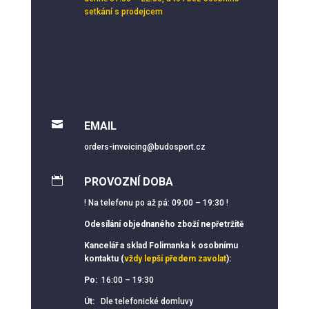
setkání s prodejcem

EMAIL
orders-invoicing@budosport.cz

PROVOZNÍ DOBA
! Na telefonu po až pá: 09:00 – 19:30 !
Odesílání objednaného zboží nepřetržitě
Kancelář a sklad Folimanka k osobnímu
kontaktu (
vždy lepší předem zavolat
):
Po:
16:00 – 19:30
Út:
Dle telefonické domluvy