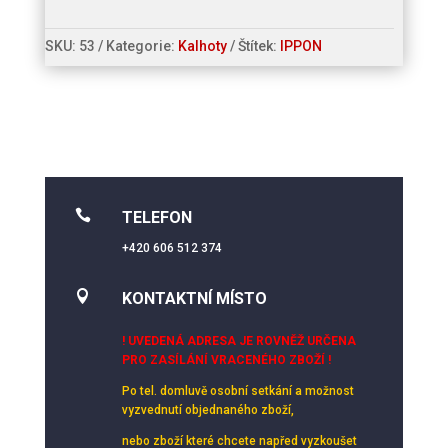
SKU:
53
Kategorie:
Kalhoty
Štítek:
IPPON

TELEFON
+420 606 512 374

KONTAKTNÍ MÍSTO
! UVEDENÁ ADRESA JE ROVNĚŽ URČENA
PRO ZASÍLÁNÍ VRACENÉHO ZBOŽÍ !
Po tel. domluvě osobní setkání
a možnost
vyzvednutí objednaného zboží,
nebo zboží které chcete napřed vyzkoušet