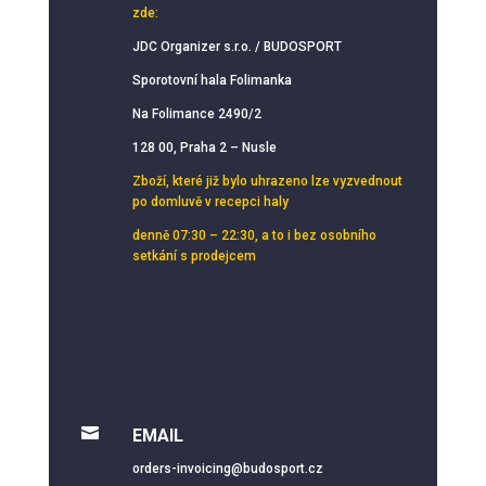
zde:
JDC Organizer s.r.o. / BUDOSPORT
Sporotovní hala Folimanka
Na Folimance 2490/2
128 00, Praha 2 – Nusle
Zboží, které již bylo uhrazeno lze vyzvednout
po domluvě v recepci haly
denně 07:30 – 22:30, a to i bez osobního
setkání s prodejcem

EMAIL
orders-invoicing@budosport.cz