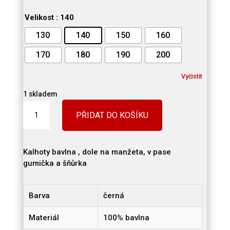
Velikost
: 140
130
140
150
160
170
180
190
200
Vyčistit
1 skladem
Kalhoty
PŘIDAT DO KOŠÍKU
pro
kung-
fu
množství
Kalhoty bavlna , dole na manžeta, v pase
gumička a šňůrka
Barva
černá
Materiál
100% bavlna