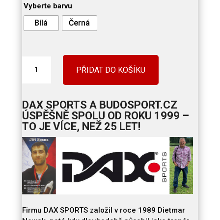
Vyberte barvu
Bílá
Černá
KARATE
PŘIDAT DO KOŠÍKU
KIMONO
-
DAX
DAX SPORTS A BUDOSPORT.CZ
BEGINNER
ÚSPĚŠNĚ SPOLU OD ROKU 1999
–
-
TO JE VÍCE, NEŽ 25 LET!
BÍLÉ
/
ČERNÉ,
6
oz.
množství
Firmu DAX SPORTS založil v roce 1989 Dietmar