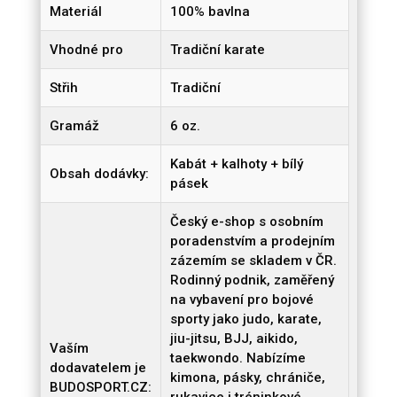
Materiál
100% bavlna
Vhodné pro
Tradiční karate
Střih
Tradiční
Gramáž
6 oz.
Kabát + kalhoty + bílý
Obsah dodávky:
pásek
Český e-shop s osobním
poradenstvím a prodejním
zázemím se skladem v ČR.
Rodinný podnik, zaměřený
na vybavení pro bojové
sporty jako judo, karate,
jiu-jitsu, BJJ, aikido,
Vaším
taekwondo. Nabízíme
dodavatelem je
kimona, pásky, chrániče,
BUDOSPORT.CZ: