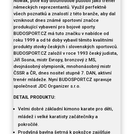
Nowak, poté kdy dlouhodobě působil jako trenér
německých reprezentantů. Využil perfektně
všech poznatků a znalostí z této branže, aby dal
vzniknout dnes známé sportovní značce
produkující vybavení pro bojové sporty.
BUDOSPORT.CZ má tuto značku v nabídce od
roku 1999 a od té doby vybavil těmito kvalitními
produkty stovky českých i slovenských sportovců.
BUDOSPORT.CZ založil v roce 1993 český judista,
Jiří Sosna, mistr Evropy, bronzový z MS,
dvojnásobný olympionik, mnohonásobný mistr
ČSSR a ČR, dnes nositel stupně 7. DAN, aktivní
trenér mládeže. Nyní BUDOSPORT.CZ spravuje
společnost JDC Organizer s.r.o.
DETAIL PRODUKTU:
Velmi dobré základní kimono karate pro děti,
mládež i velké karatisty začátečníky a
pokročilé.
Prodyšná bavlna šetrná k pokožce zajišťuje