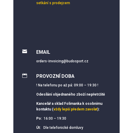
setkání s prodejcem

EMAIL
orders-invoicing@budosport.cz

PROVOZNÍ DOBA
! Na telefonu po až pá: 09:00 – 19:30 !
Odesílání objednaného zboží nepřetržitě
Kancelář a sklad Folimanka k osobnímu
kontaktu (
vždy lepší předem zavolat
):
Po:
16:00 – 19:30
Út:
Dle telefonické domluvy