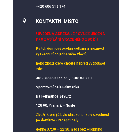
+420 606 512 374

KONTAKTNÍ MÍSTO
! UVEDENÁ ADRESA JE ROVNĚŽ URČENA
PRO ZASÍLÁNÍ VRACENÉHO ZBOŽÍ !
Po tel. domluvě osobní setkání
a možnost
vyzvednutí objednaného zboží,
nebo zboží které chcete napřed vyzkoušet
zde:
JDC Organizer s.r.o. / BUDOSPORT
Sporotovní hala Folimanka
Na Folimance 2490/2
128 00, Praha 2 – Nusle
Zboží, které již bylo uhrazeno lze vyzvednout
po domluvě v recepci haly
denně 07:30 – 22:30, a to i bez osobního