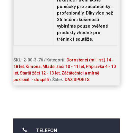
rukavice i tréninkové
pomůcky pro začátečníky i
profesionály. Díky více než
35 letům zkušeností
vybíráme pouze ověřené
produkty vhodné pro
trénink i soutěže.
SKU:
2-00-3-76
Kategorií:
Dorostenci (ml.+st.) 14 -
18 let
,
Kimona
,
Mladší žáci 10 - 11 let
,
Přípravka 4 - 10
let
,
Starší žáci 12 - 13 let
,
Záčátečníci a mírně
pokročilí - dospělí
Štítek:
DAX SPORTS

TELEFON