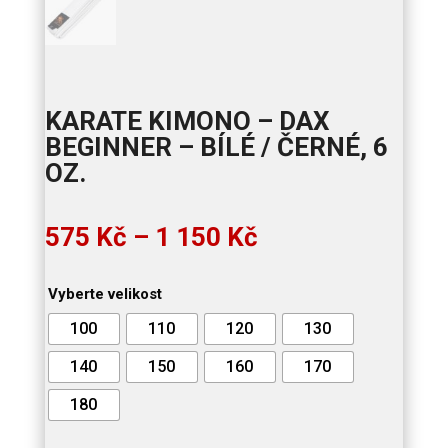
KARATE KIMONO – DAX
BEGINNER – BÍLÉ / ČERNÉ, 6
OZ.
Rozpětí
575
Kč
–
1 150
Kč
cen:
575 Kč
Vyberte velikost
až
1
100
110
120
130
150 Kč
140
150
160
170
180