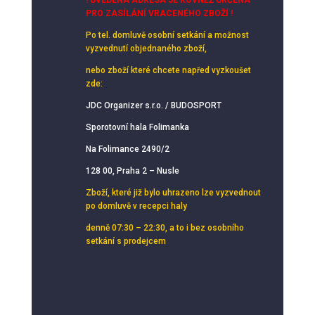
! UVEDENÁ ADRESA JE ROVNĚŽ URČENA
PRO ZASÍLÁNÍ VRACENÉHO ZBOŽÍ !
Po tel. domluvě osobní setkání
a možnost
vyzvednutí objednaného zboží,
nebo zboží které chcete napřed vyzkoušet
zde:
JDC Organizer s.r.o. / BUDOSPORT
Sporotovní hala Folimanka
Na Folimance 2490/2
128 00, Praha 2 – Nusle
Zboží, které již bylo uhrazeno lze vyzvednout
po domluvě v recepci haly
denně 07:30 – 22:30, a to i bez osobního
setkání s prodejcem