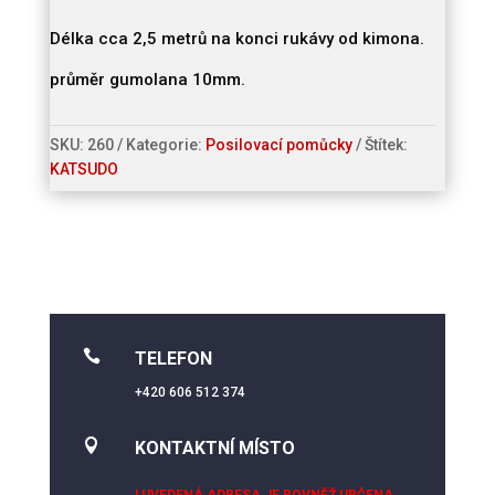
rukávy
pro
Délka cca 2,5 metrů na konci rukávy od kimona.
judo
průměr gumolana 10mm.
a
další
bojové
SKU:
260
Kategorie:
Posilovací pomůcky
Štítek:
sporty
KATSUDO
-
FIGHTART
množství

TELEFON
+420 606 512 374

KONTAKTNÍ MÍSTO