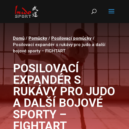
Products
search
Domů
/
Pomůcky
/
Posilovací pomůcky
/
Posilovací expandér s rukávy pro judo a další
bojové sporty – FIGHTART
POSILOVACÍ
EXPANDÉR S
RUKÁVY PRO JUDO
A DALŠÍ BOJOVÉ
SPORTY –
FIGHTART