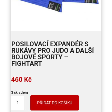
POSILOVACÍ EXPANDÉR S
RUKÁVY PRO JUDO A DALŠÍ
BOJOVÉ SPORTY –
FIGHTART
460
Kč
3 skladem
Posilovací
PŘIDAT DO KOŠÍKU
expandér
s