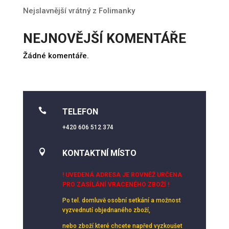
Nejslavnější vrátný z Folimanky
NEJNOVĚJŠÍ KOMENTÁŘE
Žádné komentáře.

TELEFON
+420 606 512 374

KONTAKTNÍ MÍSTO
! UVEDENÁ ADRESA JE ROVNĚŽ URČENA
PRO ZASÍLÁNÍ VRACENÉHO ZBOŽÍ !
Po tel. domluvě osobní setkání
a možnost
vyzvednutí objednaného zboží,
nebo zboží které chcete napřed vyzkoušet