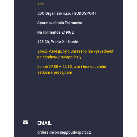
zde:
JDC Organizer s.r.o. / BUDOSPORT
Sporotovní hala Folimanka
Na Folimance 2490/2
128 00, Praha 2 – Nusle
Zboží, které již bylo uhrazeno lze vyzvednout
po domluvě v recepci haly
denně 07:30 – 22:30, a to i bez osobního
setkání s prodejcem

EMAIL
orders-invoicing@budosport.cz