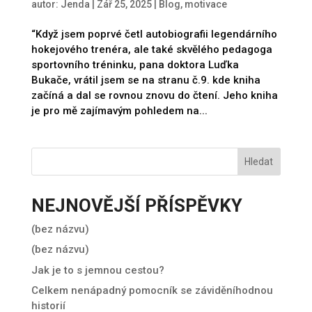
autor:
Jenda
|
Zář 25, 2025
|
Blog
,
motivace
“Když jsem poprvé četl autobiografii legendárního
hokejového trenéra, ale také skvělého pedagoga
sportovního tréninku, pana doktora Luďka
Bukače, vrátil jsem se na stranu č.9. kde kniha
začíná a dal se rovnou znovu do čtení. Jeho kniha
je pro mě zajímavým pohledem na...
Hledat
NEJNOVĚJŠÍ PŘÍSPĚVKY
(bez názvu)
(bez názvu)
Jak je to s jemnou cestou?
Celkem nenápadný pomocník se záviděníhodnou
historií